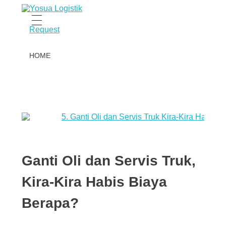
Yosua Logistics
Jasa Layanan Logistik Kontainer & Kargo Terbaik di Indonesia
Request
HOME
OUR SERVICES
ABOUT US
Ganti Oli dan Servis Truk,
Kira-Kira Habis Biaya
ARTIKEL
Berapa?