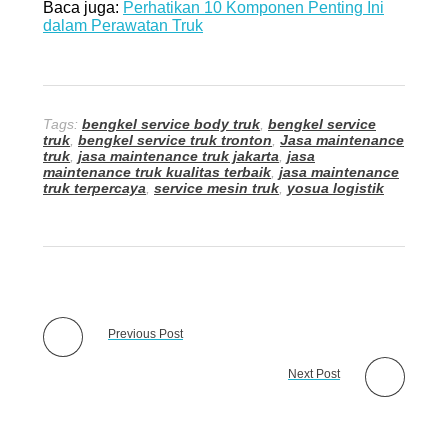
Baca juga:
Perhatikan 10 Komponen Penting Ini
dalam Perawatan Truk
Tags:
bengkel service body truk
,
bengkel service
truk
,
bengkel service truk tronton
,
Jasa maintenance
truk
,
jasa maintenance truk jakarta
,
jasa
maintenance truk kualitas terbaik
,
jasa maintenance
truk terpercaya
,
service mesin truk
,
yosua logistik
Previous Post
Next Post