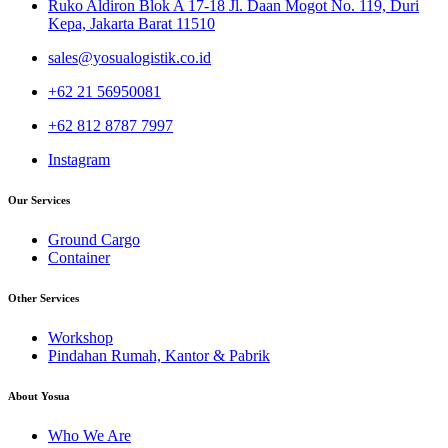
Ruko Aldiron Blok A 17-18 Jl. Daan Mogot No. 119, Duri
Kepa, Jakarta Barat 11510
sales@yosualogistik.co.id
+62 21 56950081
+62 812 8787 7997
Instagram
Our Services
Ground Cargo
Container
Other Services
Workshop
Pindahan Rumah, Kantor & Pabrik
About Yosua
Who We Are