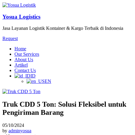
Yosua Logistics
Jasa Layanan Logistik Kontainer & Kargo Terbaik di Indonesia
Request
Home
Our Services
About Us
Artikel
Contact Us
ID
EN
Truk CDD 5 Ton: Solusi Fleksibel untuk
Pengiriman Barang
05/10/2024
by
adminyosua