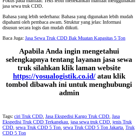
Fokus pada manfaat: Teks lebih menekankan manfaat menggunakan
jasa sewa truk CDD.
Bahasa yang lebih sederhana: Bahasa yang digunakan lebih mudah
dipahami oleh pembaca awam. Struktur yang jelas: Informasi
disusun secara logis dan mudah diikuti.
Baca Juga:
Jasa Sewa Truk CDD Bak Muatan Kapasitas 5 Ton
Apabila Anda ingin mengetahui
selengkapnya tentang layanan jasa sewa
truk silahkan klik laman website
https://yosualogistik.co.id/
atau klik
tombol dibawah ini untuk menghubungi
admin
Tags:
ciri Truk CDD
,
Jasa Ekspedisi Kargo Truk CDD
,
Jasa
Ekspedisi Truk CDD Terkangkau
,
jasa sewa truk CDD
,
jenis Truk
CDD
,
sewa Truk CDD 5 Ton
,
sewa Truk CDD 5 Ton Jakarta
,
Truk
CDD 5 Ton