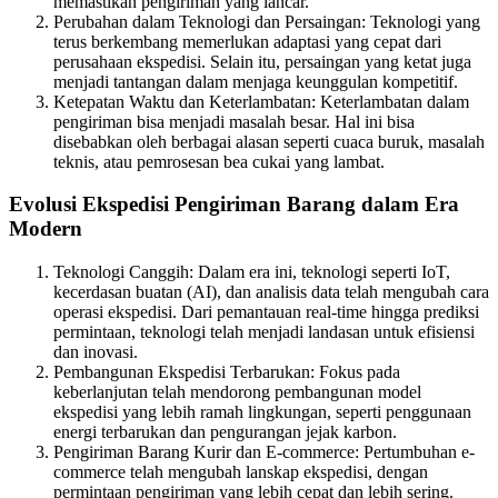
memastikan pengiriman yang lancar.
Perubahan dalam Teknologi dan Persaingan: Teknologi yang
terus berkembang memerlukan adaptasi yang cepat dari
perusahaan ekspedisi. Selain itu, persaingan yang ketat juga
menjadi tantangan dalam menjaga keunggulan kompetitif.
Ketepatan Waktu dan Keterlambatan: Keterlambatan dalam
pengiriman bisa menjadi masalah besar. Hal ini bisa
disebabkan oleh berbagai alasan seperti cuaca buruk, masalah
teknis, atau pemrosesan bea cukai yang lambat.
Evolusi Ekspedisi Pengiriman Barang dalam Era
Modern
Teknologi Canggih: Dalam era ini, teknologi seperti IoT,
kecerdasan buatan (AI), dan analisis data telah mengubah cara
operasi ekspedisi. Dari pemantauan real-time hingga prediksi
permintaan, teknologi telah menjadi landasan untuk efisiensi
dan inovasi.
Pembangunan Ekspedisi Terbarukan: Fokus pada
keberlanjutan telah mendorong pembangunan model
ekspedisi yang lebih ramah lingkungan, seperti penggunaan
energi terbarukan dan pengurangan jejak karbon.
Pengiriman Barang Kurir dan E-commerce: Pertumbuhan e-
commerce telah mengubah lanskap ekspedisi, dengan
permintaan pengiriman yang lebih cepat dan lebih sering.