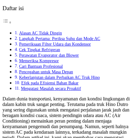
Daftar isi
Alasan AC Tidak Dingin
Langkah Pertama: Periksa Suhu dan Mode AC
Pemeriksaan Filter Udara dan Kondensor
Cek Tingkat Refrigeran
Perawatan Evaporator dan Blower
Memeriksa Kompresor
Cari Bantuan Profesional
Pencegahan untuk Masa Depan
Keberlanjutan dalam Perbaikan AC Truk Hino
Efek pada Efisiensi Bahan Bakar
Mengatasi Masalah secara Proaktif
Dalam dunia transportasi, kenyamanan dan kondisi lingkungan di
dalam kabin truk sangat penting. Terutama pada truk Hino Dutro
yang sering digunakan untuk mengatasi perjalanan jarak jauh dan
beragam kondisi cuaca, sistem pendingin udara atau AC (Air
Conditioning) memainkan peran penting dalam menjaga
kenyamanan pengemudi dan penumpang. Namun, seperti halnya
sistem AC pada kendaraan lainnya, terkadang masalah mungkin
terjadi. Dalam artikel ini, kami akan membahas cara mengatasi