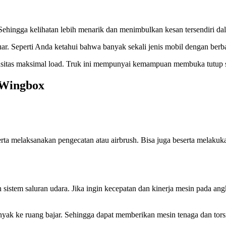
ehingga kelihatan lebih menarik dan menimbulkan kesan tersendiri da
n luar. Seperti Anda ketahui bahwa banyak sekali jenis mobil dengan be
asitas maksimal load. Truk ini mempunyai kemampuan membuka tutup s
 Wingbox
ta melaksanakan pengecatan atau airbrush. Bisa juga beserta melak
stem saluran udara. Jika ingin kecepatan dan kinerja mesin pada angk
anyak ke ruang bajar. Sehingga dapat memberikan mesin tenaga dan to