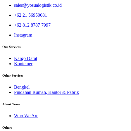
sales@yosualogistik.co.id
+62 21 56950081
+62 812 8787 7997
Instagram
Our Services
Kargo Darat
Konteiner
Other Services
Bengkel
Pindahan Rumah, Kantor & Pabrik
About Yosua
Who We Are
Others