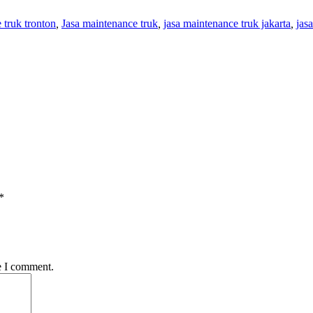
 truk tronton
,
Jasa maintenance truk
,
jasa maintenance truk jakarta
,
jas
*
e I comment.