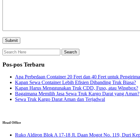
Pos-pos Terbaru
Apa Perbedaan Container 20 Feet dan 40 Feet untuk Pengirim
Kapan Sewa Container Lebih Efisien Dibanding Truk Biasa?
Kapan Harus Menggunakan Truk CDD, Fuso, atau Wingbox?
Bagaimana Memilih Jasa Sewa Truk Kargo Darat yang Aman?
Sewa Truk Kargo Darat Aman dan Terjadwal
Head Office
Ruko Aldiron Blok A 17-18 Jl. Daan Mogot No. 119, Duri Kepa