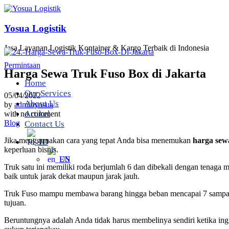
Yosua Logistik
Jasa Layanan Logistik Kontainer & Kargo Terbaik di Indonesia
Permintaan
Harga Sewa Truk Fuso Box di Jakarta
Home
Our Services
05/04/2022
About Us
by
adminyosua
Artikel
with
no comment
Blog
Contact Us
Jika menggunakan cara yang tepat Anda bisa menemukan
harga sew
ID
keperluan bisnis.
EN
Truk satu ini memiliki roda berjumlah 6 dan dibekali dengan tenag
baik untuk jarak dekat maupun jarak jauh.
Truk Fuso mampu membawa barang hingga beban mencapai 7 sampai 8 t
tujuan.
Beruntungnya adalah Anda tidak harus membelinya sendiri ketika i