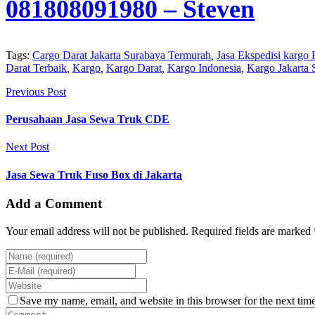
081808091980
– Steven
Tags:
Cargo Darat Jakarta Surabaya Termurah
,
Jasa Ekspedisi kargo
Darat Terbaik
,
Kargo
,
Kargo Darat
,
Kargo Indonesia
,
Kargo Jakarta 
Previous Post
Perusahaan Jasa Sewa Truk CDE
Next Post
Jasa Sewa Truk Fuso Box di Jakarta
Add a Comment
Your email address will not be published. Required fields are marked 
Save my name, email, and website in this browser for the next tim