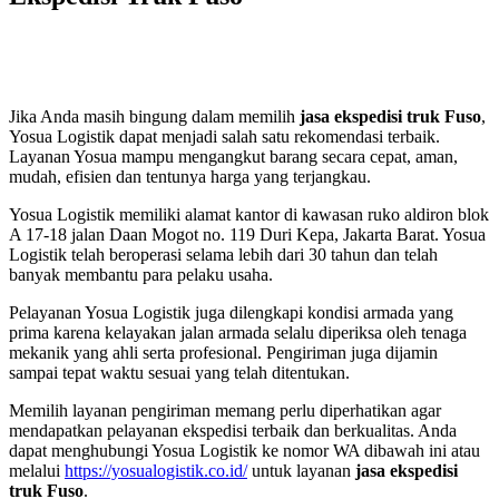
Jika Anda masih bingung dalam memilih
jasa ekspedisi truk Fuso
,
Yosua Logistik dapat menjadi salah satu rekomendasi terbaik.
Layanan Yosua mampu mengangkut barang secara cepat, aman,
mudah, efisien dan tentunya harga yang terjangkau.
Yosua Logistik memiliki alamat kantor di kawasan ruko aldiron blok
A 17-18 jalan Daan Mogot no. 119 Duri Kepa, Jakarta Barat. Yosua
Logistik telah beroperasi selama lebih dari 30 tahun dan telah
banyak membantu para pelaku usaha.
Pelayanan Yosua Logistik juga dilengkapi kondisi armada yang
prima karena kelayakan jalan armada selalu diperiksa oleh tenaga
mekanik yang ahli serta profesional. Pengiriman juga dijamin
sampai tepat waktu sesuai yang telah ditentukan.
Memilih layanan pengiriman memang perlu diperhatikan agar
mendapatkan pelayanan ekspedisi terbaik dan berkualitas. Anda
dapat menghubungi Yosua Logistik ke nomor WA dibawah ini atau
melalui
https://yosualogistik.co.id/
untuk layanan
jasa ekspedisi
truk Fuso
.