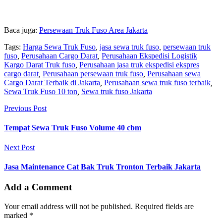
Baca juga:
Persewaan Truk Fuso Area Jakarta
Tags:
Harga Sewa Truk Fuso
,
jasa sewa truk fuso
,
persewaan truk
fuso
,
Perusahaan Cargo Darat
,
Perusahaan Ekspedisi Logistik
Kargo Darat Truk fuso
,
Perusahaan jasa truk ekspedisi ekspres
cargo darat
,
Perusahaan persewaan truk fuso
,
Perusahaan sewa
Cargo Darat Terbaik di Jakarta
,
Perusahaan sewa truk fuso terbaik
,
Sewa Truk Fuso 10 ton
,
Sewa truk fuso Jakarta
Previous Post
Tempat Sewa Truk Fuso Volume 40 cbm
Next Post
Jasa Maintenance Cat Bak Truk Tronton Terbaik Jakarta
Add a Comment
Your email address will not be published. Required fields are
marked *