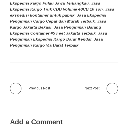
Ekspedisi kargo Pulau Jawa Terkangkau
,
Jasa
Ekspedisi Kargo Truk CDD Volume 40CB 10 Ton
,
Jasa
ekspedisi kontainer untuk pabrik
,
Jasa Ekspedisi
Pengiriman Cargo Cepat dan Murah Terbaik
,
Jasa
Kargo Jakarta Bekasi
,
Jasa Pengiriman Barang
Ekspedisi Container 45 Feet Jakarta Terbaik
,
Jasa
Pengiriman Ekspedisi Kargo Darat Kendal
,
Jasa
Pengiriman Kargo Via Darat Terbaik
Previous Post
Next Post
Add a Comment