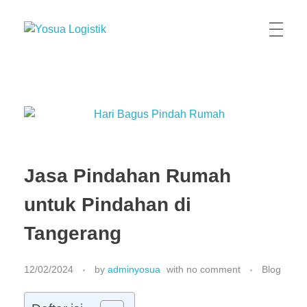
Yosua Logistik
Jasa Layanan Logistik Kontainer & Kargo Terbaik di Indonesia
Jasa Pindahan Rumah
untuk Pindahan di
Tangerang
12/02/2024
by
adminyosua
with
no comment
Blog