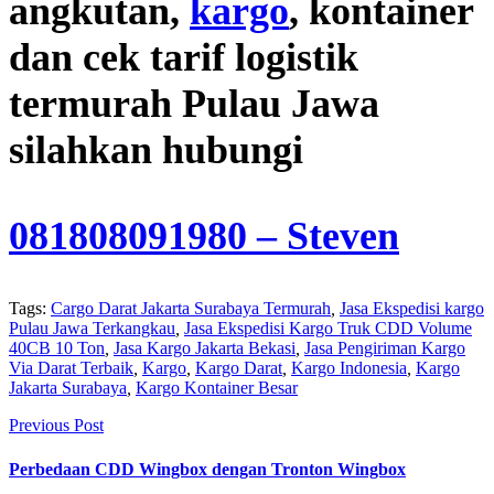
angkutan,
kargo
, kontainer
dan cek tarif logistik
termurah Pulau Jawa
silahkan hubungi
081808091980
– Steven
Tags:
Cargo Darat Jakarta Surabaya Termurah
,
Jasa Ekspedisi kargo
Pulau Jawa Terkangkau
,
Jasa Ekspedisi Kargo Truk CDD Volume
40CB 10 Ton
,
Jasa Kargo Jakarta Bekasi
,
Jasa Pengiriman Kargo
Via Darat Terbaik
,
Kargo
,
Kargo Darat
,
Kargo Indonesia
,
Kargo
Jakarta Surabaya
,
Kargo Kontainer Besar
Previous Post
Perbedaan CDD Wingbox dengan Tronton Wingbox