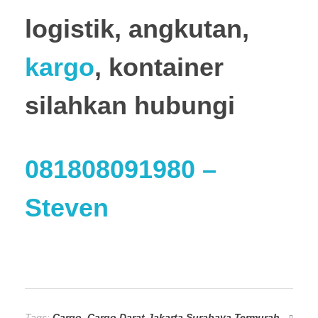
logistik, angkutan,
kargo
, kontainer
silahkan hubungi
081808091980
–
Steven
Tags:
Cargo
,
Cargo Darat Jakarta Surabaya Termurah
,