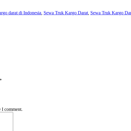
kargo darat di Indonesia
,
Sewa Truk Kargo Darat
,
Sewa Truk Kargo Dar
*
e I comment.