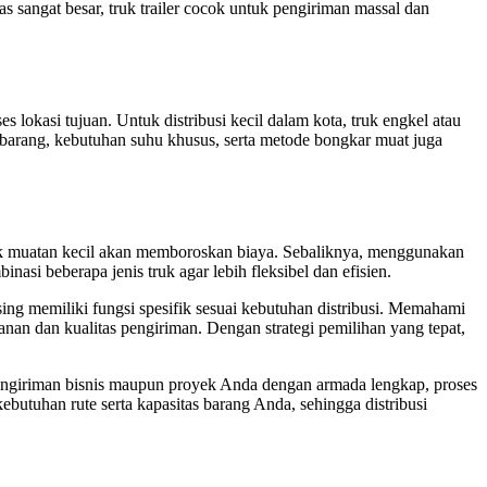
 sangat besar, truk trailer cocok untuk pengiriman massal dan
s lokasi tujuan. Untuk distribusi kecil dalam kota, truk engkel atau
n barang, kebutuhan suhu khusus, serta metode bongkar muat juga
ntuk muatan kecil akan memboroskan biaya. Sebaliknya, menggunakan
nasi beberapa jenis truk agar lebih fleksibel dan efisien.
sing memiliki fungsi spesifik sesuai kebutuhan distribusi. Memahami
an dan kualitas pengiriman. Dengan strategi pemilihan yang tepat,
engiriman bisnis maupun proyek Anda dengan armada lengkap, proses
butuhan rute serta kapasitas barang Anda, sehingga distribusi