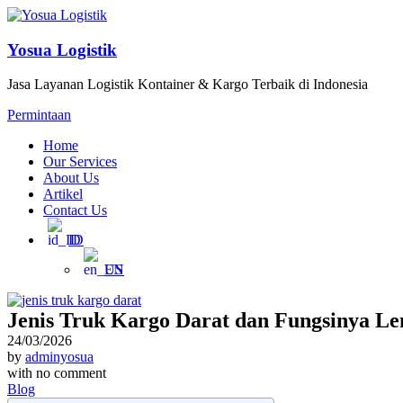
Yosua Logistik
Jasa Layanan Logistik Kontainer & Kargo Terbaik di Indonesia
Permintaan
Home
Our Services
About Us
Artikel
Contact Us
ID
EN
Jenis Truk Kargo Darat dan Fungsinya L
24/03/2026
by
adminyosua
with
no comment
Blog