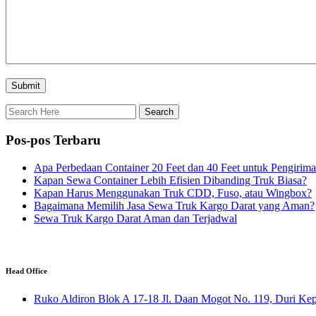
Pos-pos Terbaru
Apa Perbedaan Container 20 Feet dan 40 Feet untuk Pengirim
Kapan Sewa Container Lebih Efisien Dibanding Truk Biasa?
Kapan Harus Menggunakan Truk CDD, Fuso, atau Wingbox?
Bagaimana Memilih Jasa Sewa Truk Kargo Darat yang Aman?
Sewa Truk Kargo Darat Aman dan Terjadwal
Head Office
Ruko Aldiron Blok A 17-18 Jl. Daan Mogot No. 119, Duri Kepa