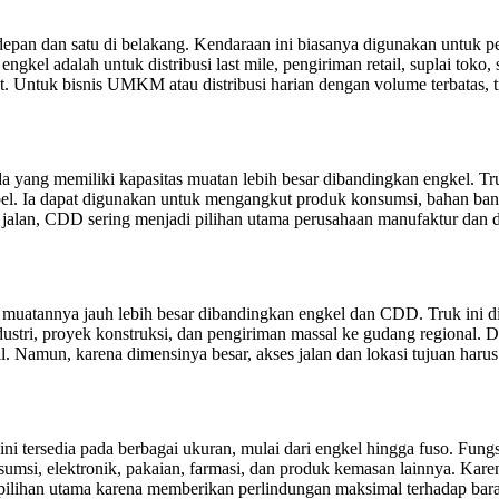
 depan dan satu di belakang. Kendaraan ini biasanya digunakan untuk p
ngkel adalah untuk distribusi last mile, pengiriman retail, suplai toko
ntuk bisnis UMKM atau distribusi harian dengan volume terbatas, truk
yang memiliki kapasitas muatan lebih besar dibandingkan engkel. Truk
l. Ia dapat digunakan untuk mengangkut produk konsumsi, bahan banguna
jalan, CDD sering menjadi pilihan utama perusahaan manufaktur dan dis
 muatannya jauh lebih besar dibandingkan engkel dan CDD. Truk ini d
ndustri, proyek konstruksi, dan pengiriman massal ke gudang regional.
l. Namun, karena dimensinya besar, akses jalan dan lokasi tujuan harus 
 ini tersedia pada berbagai ukuran, mulai dari engkel hingga fuso. Fun
si, elektronik, pakaian, farmasi, dan produk kemasan lainnya. Karena
i pilihan utama karena memberikan perlindungan maksimal terhadap bar