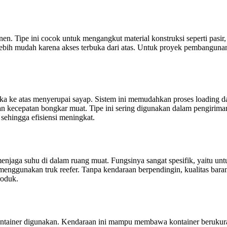
n. Tipe ini cocok untuk mengangkut material konstruksi seperti pasir, 
 lebih mudah karena akses terbuka dari atas. Untuk proyek pembangunan
ka ke atas menyerupai sayap. Sistem ini memudahkan proses loading d
hkan kecepatan bongkar muat. Tipe ini sering digunakan dalam pengiri
sehingga efisiensi meningkat.
 menjaga suhu di dalam ruang muat. Fungsinya sangat spesifik, yaitu u
menggunakan truk reefer. Tanpa kendaraan berpendingin, kualitas baran
roduk.
 container digunakan. Kendaraan ini mampu membawa kontainer berukuran