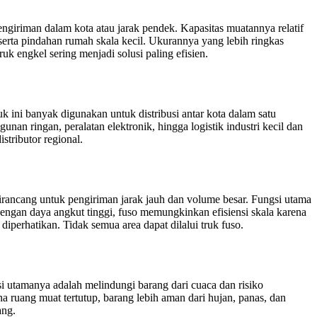
engiriman dalam kota atau jarak pendek. Kapasitas muatannya relatif
, serta pindahan rumah skala kecil. Ukurannya yang lebih ringkas
 engkel sering menjadi solusi paling efisien.
 ini banyak digunakan untuk distribusi antar kota dalam satu
n ringan, peralatan elektronik, hingga logistik industri kecil dan
tributor regional.
irancang untuk pengiriman jarak jauh dan volume besar. Fungsi utama
 Dengan daya angkut tinggi, fuso memungkinkan efisiensi skala karena
diperhatikan. Tidak semua area dapat dilalui truk fuso.
gsi utamanya adalah melindungi barang dari cuaca dan risiko
 ruang muat tertutup, barang lebih aman dari hujan, panas, dan
ang.