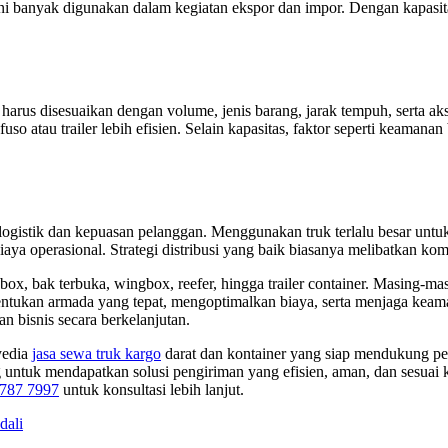
i banyak digunakan dalam kegiatan ekspor dan impor. Dengan kapasitas
harus disesuaikan dengan volume, jenis barang, jarak tempuh, serta akse
o atau trailer lebih efisien. Selain kapasitas, faktor seperti keamana
a logistik dan kepuasan pelanggan. Menggunakan truk terlalu besar u
iaya operasional. Strategi distribusi yang baik biasanya melibatkan kombi
 box, bak terbuka, wingbox, reefer, hingga trailer container. Masing-ma
tukan armada yang tepat, mengoptimalkan biaya, serta menjaga keaman
n bisnis secara berkelanjutan.
yedia
jasa sewa truk kargo
darat dan kontainer yang siap mendukung p
untuk mendapatkan solusi pengiriman yang efisien, aman, dan sesuai ke
787 7997
untuk konsultasi lebih lanjut.
dali