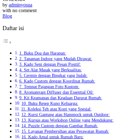
by
adminyosua
with
no comment
Blog
Daftar isi
1. Buku Doa dan Harapan:
2. Tanaman Indoor yang Mudah Dirawat:
3. Kado Seni dengan Pesan Positif:
4. Set Alat Masak yang Berkualitas:
5. Cermin dengan Bingkai yang Indah:
6. Kado Custom dengan Koordinat Rumah:
7. Tempat Pajangan Foto Kustom:
8. Aromaterapi Diffuser dan Essential Oil:
9. Kit Keamanan dan Keadaan Darurat Rumah:
10. Buku Resep Kuno Keluarga:
11. Koleksi Teh atau Kopi yang Spesial:
12. Kursi Gantung atau Hammock untuk Outdoor:
13. Kursus atau Workshop Online yang Mendukung:
14. Puzzle Custom dengan Gambar Rumah:
15. Layanan Pembersihan atau Perawatan Rumah:
16. Kado Amal untuk Rumah Baru: