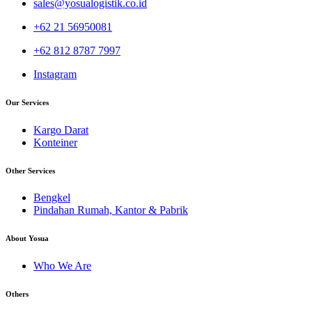
sales@yosualogistik.co.id
+62 21 56950081
+62 812 8787 7997
Instagram
Our Services
Kargo Darat
Konteiner
Other Services
Bengkel
Pindahan Rumah, Kantor & Pabrik
About Yosua
Who We Are
Others