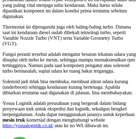
yang paling vital menjaga suhu kendaraan. Maka harus selalu
dipastikan komponen ini dalam kondisi prima terutama sebelum
digunakan.
Thermostat ini dipengaruhi juga oleh baling-baling turbo. Dimana
saat ini kendaraan diesel sudah dibekali teknologi turbo, seperti
Variable Nozzle Turbo (VNT) serta Variable Geometry Turbo
(VGT).
Fungsi peranti tersebut adalah mengatur besaran tekanan udara yang
disuplai oleh turbo ke mesin, sehingga mampu memaksimalkan rpm
tertingginya. Namun pada saat komponen pengatur atau solenoid
turbo bermasalah, suplai udara ke ruang bakar terganggu.
Solenoid jadi tidak bisa membuka, membuat aliran udara kurang
(underboost) sehingga kendaraan kurang bertenaga. Apabila
dibiarkan terutama saat digunakan di jalanan, bisa membahayakan.
Yosua Logistik adalah perusahaan yang bergerak dalam bidang
penyewaan truk untuk ekspedisi dan logistik, sekaligus bengkel
berpengalaman. Anda dapat menggunakan jasanya untuk keperluan
mesin truk
komersial dengan menghubungi website
https://yosualogistik.co.id/
atau ke no WA dibawah ini.