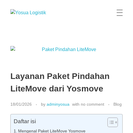
Yosua Logistik
Jasa Layanan Logistik Kontainer & Kargo Terbaik di Indonesia
Layanan Paket Pindahan
LiteMove dari Yosmove
18/01/2026
by
adminyosua
with
no comment
Blog
Daftar isi
Mengenal Paket LiteMove Yosmove