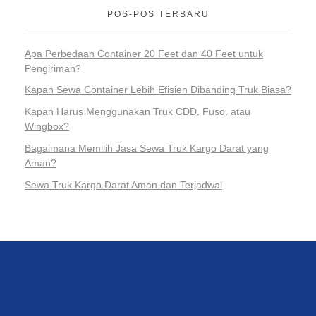
POS-POS TERBARU
Apa Perbedaan Container 20 Feet dan 40 Feet untuk
Pengiriman?
Kapan Sewa Container Lebih Efisien Dibanding Truk Biasa?
Kapan Harus Menggunakan Truk CDD, Fuso, atau
Wingbox?
Bagaimana Memilih Jasa Sewa Truk Kargo Darat yang
Aman?
Sewa Truk Kargo Darat Aman dan Terjadwal