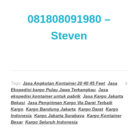
081808091980
–
Steven
Tags:
Jasa Angkutan Kontainer 20 40 45 Feet
,
Jasa
Ekspedisi kargo Pulau Jawa Terkangkau
,
Jasa
ekspedisi kontainer untuk pabrik
,
Jasa Kargo Jakarta
Bekasi
,
Jasa Pengiriman Kargo Via Darat Terbaik
,
Kargo
,
Kargo Bandung Jakarta
,
Kargo Darat
,
Kargo
Indonesia
,
Kargo Jakarta Surabaya
,
Kargo Kontainer
Besar
,
Kargo Seluruh Indonesia