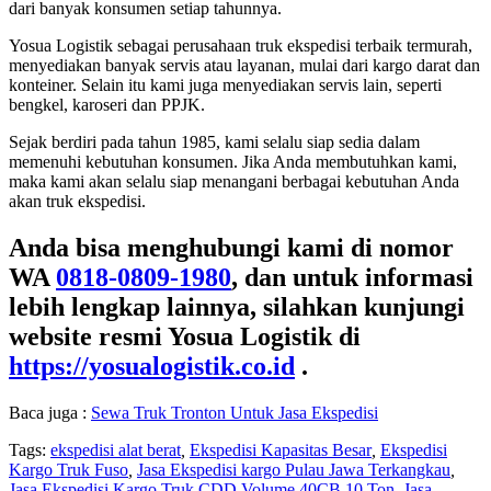
dari banyak konsumen setiap tahunnya.
Yosua Logistik sebagai perusahaan truk ekspedisi terbaik termurah,
menyediakan banyak servis atau layanan, mulai dari kargo darat dan
konteiner. Selain itu kami juga menyediakan servis lain, seperti
bengkel, karoseri dan PPJK.
Sejak berdiri pada tahun 1985, kami selalu siap sedia dalam
memenuhi kebutuhan konsumen. Jika Anda membutuhkan kami,
maka kami akan selalu siap menangani berbagai kebutuhan Anda
akan truk ekspedisi.
Anda bisa menghubungi kami di nomor
WA
0818-0809-1980
, dan untuk informasi
lebih lengkap lainnya, silahkan kunjungi
website resmi Yosua Logistik di
https://yosualogistik.co.id
.
Baca juga :
Sewa Truk Tronton Untuk Jasa Ekspedisi
Tags:
ekspedisi alat berat
,
Ekspedisi Kapasitas Besar
,
Ekspedisi
Kargo Truk Fuso
,
Jasa Ekspedisi kargo Pulau Jawa Terkangkau
,
Jasa Ekspedisi Kargo Truk CDD Volume 40CB 10 Ton
,
Jasa