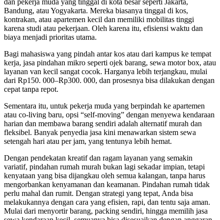
dan pekerja muda yang tinggal di kota besar seperti Jakarta,
Bandung, atau Yogyakarta. Mereka biasanya tinggal di kos,
kontrakan, atau apartemen kecil dan memiliki mobilitas tinggi
karena studi atau pekerjaan. Oleh karena itu, efisiensi waktu dan
biaya menjadi prioritas utama.
Bagi mahasiswa yang pindah antar kos atau dari kampus ke tempat
kerja, jasa pindahan mikro seperti ojek barang, sewa motor box, atau
layanan van kecil sangat cocok. Harganya lebih terjangkau, mulai
dari Rp150. 000–Rp300. 000, dan prosesnya bisa dilakukan dengan
cepat tanpa repot.
Sementara itu, untuk pekerja muda yang berpindah ke apartemen
atau co-living baru, opsi “self-moving” dengan menyewa kendaraan
harian dan membawa barang sendiri adalah alternatif murah dan
fleksibel. Banyak penyedia jasa kini menawarkan sistem sewa
setengah hari atau per jam, yang tentunya lebih hemat.
Dengan pendekatan kreatif dan ragam layanan yang semakin
variatif,
pindahan rumah murah
bukan lagi sekadar impian, tetapi
kenyataan yang bisa dijangkau oleh semua kalangan, tanpa harus
mengorbankan kenyamanan dan keamanan. Pindahan rumah tidak
perlu mahal dan rumit. Dengan strategi yang tepat, Anda bisa
melakukannya dengan cara yang efisien, rapi, dan tentu saja aman.
Mulai dari menyortir barang, packing sendiri, hingga memilih jasa
sewa kendaraan kecil, semuanya bisa disesuaikan dengan anggaran