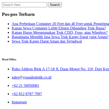
Pos-pos Terbaru
Apa Perbedaan Container 20 Feet dan 40 Feet untuk Pengirim
Kapan Sewa Container Lebih Efisien Dibanding Truk Biasa?
Kapan Harus Menggunakan Truk CDD, Fuso, atau Wingbox?
Bagaimana Memilih Jasa Sewa Truk Kargo Darat yang Aman?
Sewa Truk Kargo Darat Aman dan Terjadwal
Head Office
Ruko Aldiron Blok A 17-18 Jl. Daan Mogot No. 119, Duri Kepa
sales@yosualogistik.co.id
+62 21 56950081
+62 812 8787 7997
Instagram