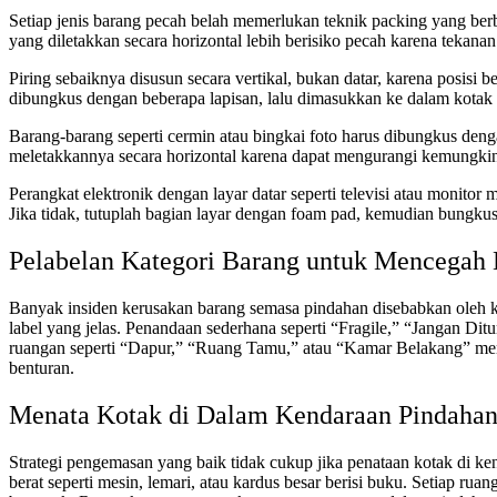
Setiap jenis barang pecah belah memerlukan teknik packing yang berb
yang diletakkan secara horizontal lebih berisiko pecah karena tekana
Piring sebaiknya disusun secara vertikal, bukan datar, karena posisi b
dibungkus dengan beberapa lapisan, lalu dimasukkan ke dalam kotak
Barang-barang seperti cermin atau bingkai foto harus dibungkus den
meletakkannya secara horizontal karena dapat mengurangi kemungki
Perangkat elektronik dengan layar datar seperti televisi atau monito
Jika tidak, tutuplah bagian layar dengan foam pad, kemudian bungku
Pelabelan Kategori Barang untuk Mencegah
Banyak insiden kerusakan barang semasa pindahan disebabkan oleh kota
label yang jelas. Penandaan sederhana seperti “Fragile,” “Jangan Di
ruangan seperti “Dapur,” “Ruang Tamu,” atau “Kamar Belakang” memfa
benturan.
Menata Kotak di Dalam Kendaraan Pindaha
Strategi pengemasan yang baik tidak cukup jika penataan kotak di ken
berat seperti mesin, lemari, atau kardus besar berisi buku. Setiap rua