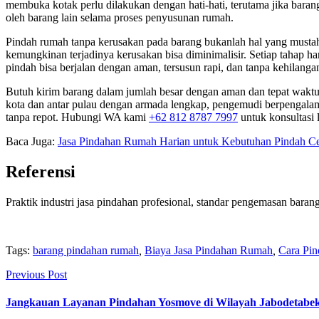
membuka kotak perlu dilakukan dengan hati-hati, terutama jika barang 
oleh barang lain selama proses penyusunan rumah.
Pindah rumah tanpa kerusakan pada barang bukanlah hal yang mustah
kemungkinan terjadinya kerusakan bisa diminimalisir. Setiap tahap ha
pindah bisa berjalan dengan aman, tersusun rapi, dan tanpa kehilanga
Butuh kirim barang dalam jumlah besar dengan aman dan tepat wakt
kota dan antar pulau dengan armada lengkap, pengemudi berpengalama
tanpa repot. Hubungi WA kami
+62 812 8787 7997
untuk konsultasi l
Baca Juga:
Jasa Pindahan Rumah Harian untuk Kebutuhan Pindah C
Referensi
Praktik industri jasa pindahan profesional, standar pengemasan barang
Tags:
barang pindahan rumah
,
Biaya Jasa Pindahan Rumah
,
Cara Pi
Previous Post
Jangkauan Layanan Pindahan Yosmove di Wilayah Jabodetabe