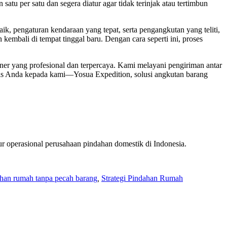
atu per satu dan segera diatur agar tidak terinjak atau tertimbun
, pengaturan kendaraan yang tepat, serta pengangkutan yang teliti,
kembali di tempat tinggal baru. Dengan cara seperti ini, proses
er yang profesional dan terpercaya. Kami melayani pengiriman antar
snis Anda kepada kami—Yosua Expedition, solusi angkutan barang
dur operasional perusahaan pindahan domestik di Indonesia.
han rumah tanpa pecah barang
,
Strategi Pindahan Rumah