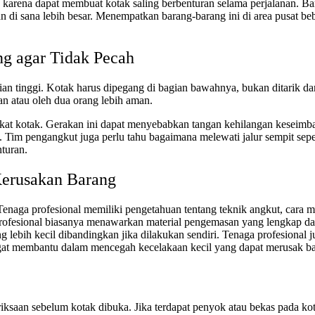
rena dapat membuat kotak saling berbenturan selama perjalanan. Bara
n di sana lebih besar. Menempatkan barang-barang ini di area pusat beb
g agar Tidak Pecah
n tinggi. Kotak harus dipegang di bagian bawahnya, bukan ditarik dari
an atau oleh dua orang lebih aman.
t kotak. Gerakan ini dapat menyebabkan tangan kehilangan keseimban
m pengangkut juga perlu tahu bagaimana melewati jalur sempit seperti 
turan.
Kerusakan Barang
aga profesional memiliki pengetahuan tentang teknik angkut, cara m
an profesional biasanya menawarkan material pengemasan yang lengkap d
bih kecil dibandingkan jika dilakukan sendiri. Tenaga profesional juga
ngat membantu dalam mencegah kecelakaan kecil yang dapat merusak b
iksaan sebelum kotak dibuka. Jika terdapat penyok atau bekas pada ko