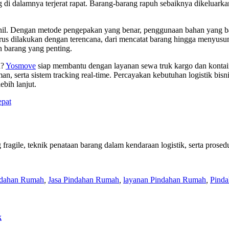
di dalamnya terjerat rapat. Barang-barang rapuh sebaiknya dikeluarkan s
il. Dengan metode pengepakan yang benar, penggunaan bahan yang baik
rus dilakukan dengan terencana, dari mencatat barang hingga menyusun 
n barang yang penting.
u?
Yosmove
siap membantu dengan layanan sewa truk kargo dan kontain
n, serta sistem tracking real-time. Percayakan kebutuhan logistik bi
ebih lanjut.
epat
 fragile, teknik penataan barang dalam kendaraan logistik, serta prose
ndahan Rumah
,
Jasa Pindahan Rumah
,
layanan Pindahan Rumah
,
Pinda
k