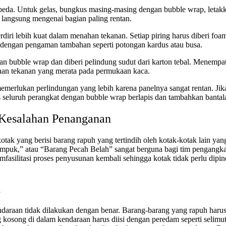
eda. Untuk gelas, bungkus masing-masing dengan bubble wrap, letakkan 
n langsung mengenai bagian paling rentan.
erdiri lebih kuat dalam menahan tekanan. Setiap piring harus diberi foam
 dengan pengaman tambahan seperti potongan kardus atau busa.
gan bubble wrap dan diberi pelindung sudut dari karton tebal. Menempa
nan tekanan yang merata pada permukaan kaca.
r memerlukan perlindungan yang lebih karena panelnya sangat rentan. J
s seluruh perangkat dengan bubble wrap berlapis dan tambahkan bantala
 Kesalahan Penanganan
k yang berisi barang rapuh yang tertindih oleh kotak-kotak lain yang l
tumpuk,” atau “Barang Pecah Belah” sangat berguna bagi tim pengangkat
silitasi proses penyusunan kembali sehingga kotak tidak perlu dipind
n
daraan tidak dilakukan dengan benar. Barang-barang yang rapuh harus d
ng kosong di dalam kendaraan harus diisi dengan peredam seperti selimut