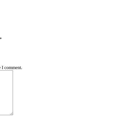
*
e I comment.