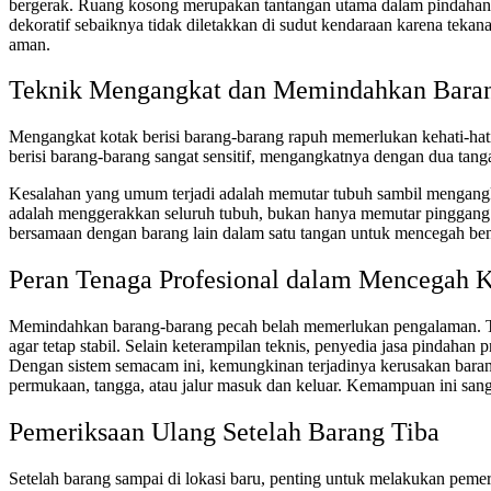
bergerak. Ruang kosong merupakan tantangan utama dalam pindahan ka
dekoratif sebaiknya tidak diletakkan di sudut kendaraan karena tekana
aman.
Teknik Mengangkat dan Memindahkan Baran
Mengangkat kotak berisi barang-barang rapuh memerlukan kehati-hatia
berisi barang-barang sangat sensitif, mengangkatnya dengan dua tang
Kesalahan yang umum terjadi adalah memutar tubuh sambil mengangka
adalah menggerakkan seluruh tubuh, bukan hanya memutar pinggang. Ti
bersamaan dengan barang lain dalam satu tangan untuk mencegah ben
Peran Tenaga Profesional dalam Mencegah 
Memindahkan barang-barang pecah belah memerlukan pengalaman. Ten
agar tetap stabil. Selain keterampilan teknis, penyedia jasa pindah
Dengan sistem semacam ini, kemungkinan terjadinya kerusakan barang le
permukaan, tangga, atau jalur masuk dan keluar. Kemampuan ini sa
Pemeriksaan Ulang Setelah Barang Tiba
Setelah barang sampai di lokasi baru, penting untuk melakukan pemer