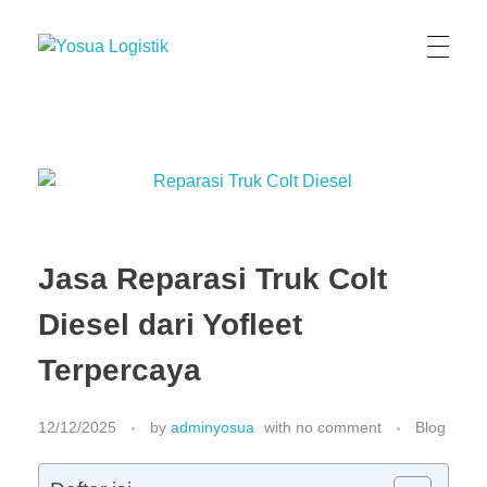
Yosua Logistik
Jasa Layanan Logistik Kontainer & Kargo Terbaik di Indonesia
Jasa Reparasi Truk Colt
Diesel dari Yofleet
Terpercaya
12/12/2025
by
adminyosua
with
no comment
Blog