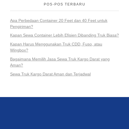
POS-POS TERBARU
Apa Perbedaan Container 20 Feet dan 40 Feet untuk
Pengiriman?
Kapan Sewa Container Lebih Efisien Dibanding Truk Biasa?
Kapan Harus Menggunakan Truk CDD, Fuso, atau
Wingbox?
Bagaimana Memilih Jasa Sewa Truk Kargo Darat yang
Aman?
Sewa Truk Kargo Darat Aman dan Terjadwal