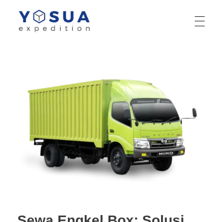
Yosua Logistik
Jasa Layanan Logistik Kontainer & Kargo Terbaik di Indonesia
Sewa Engkel Box: Solusi