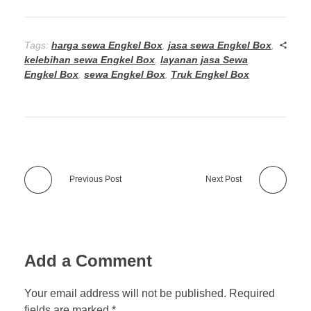
Tags:
harga sewa Engkel Box
,
jasa sewa Engkel Box
,
kelebihan sewa Engkel Box
,
layanan jasa Sewa
Engkel Box
,
sewa Engkel Box
,
Truk Engkel Box
Previous Post
Next Post
Add a Comment
Your email address will not be published. Required
fields are marked *