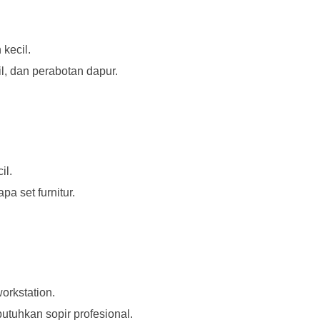
kecil.
l, dan perabotan dapur.
il.
a set furnitur.
orkstation.
tuhkan sopir profesional.