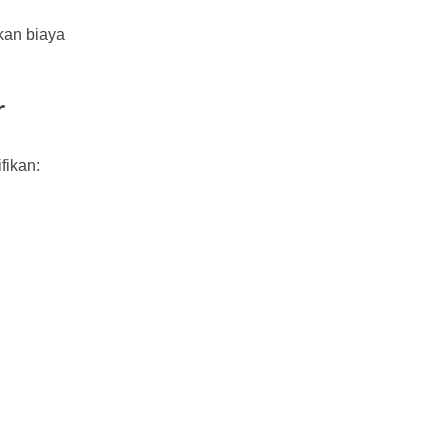
kan biaya
r
fikan: