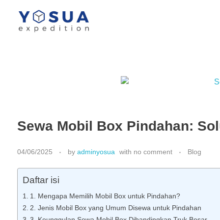
Yosua Logistik
Jasa Layanan Logistik Kontainer & Kargo Terbaik di Indonesia
Sewa Mobil Box Pindahan: Sol
04/06/2025
by
adminyosua
with
no comment
Blog
Daftar isi
1. Mengapa Memilih Mobil Box untuk Pindahan?
2. Jenis Mobil Box yang Umum Disewa untuk Pindahan
3. Keunggulan Sewa Mobil Box Dibandingkan Truk Besar