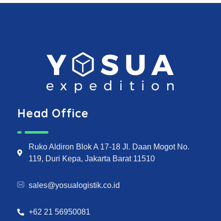
Head Office
Ruko Aldiron Blok A 17-18 Jl. Daan Mogot No.
119, Duri Kepa, Jakarta Barat 11510
sales@yosualogistik.co.id
+62 21 56950081