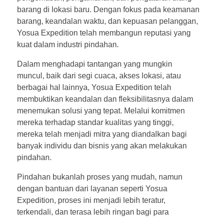
barang di lokasi baru. Dengan fokus pada keamanan
barang, keandalan waktu, dan kepuasan pelanggan,
Yosua Expedition telah membangun reputasi yang
kuat dalam industri pindahan.
Dalam menghadapi tantangan yang mungkin
muncul, baik dari segi cuaca, akses lokasi, atau
berbagai hal lainnya, Yosua Expedition telah
membuktikan keandalan dan fleksibilitasnya dalam
menemukan solusi yang tepat. Melalui komitmen
mereka terhadap standar kualitas yang tinggi,
mereka telah menjadi mitra yang diandalkan bagi
banyak individu dan bisnis yang akan melakukan
pindahan.
Pindahan bukanlah proses yang mudah, namun
dengan bantuan dari layanan seperti Yosua
Expedition, proses ini menjadi lebih teratur,
terkendali, dan terasa lebih ringan bagi para