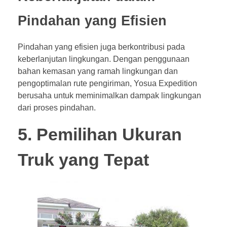
Pindahan yang Efisien
Pindahan yang efisien juga berkontribusi pada
keberlanjutan lingkungan. Dengan penggunaan
bahan kemasan yang ramah lingkungan dan
pengoptimalan rute pengiriman, Yosua Expedition
berusaha untuk meminimalkan dampak lingkungan
dari proses pindahan.
5. Pemilihan Ukuran
Truk yang Tepat