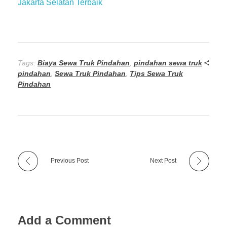
Jakarta Selatan Terbaik
Tags:
Biaya Sewa Truk Pindahan
,
pindahan sewa truk
pindahan
,
Sewa Truk Pindahan
,
Tips Sewa Truk
Pindahan
Previous Post
Next Post
Add a Comment