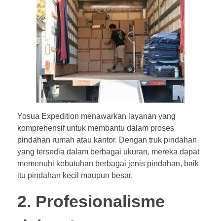
Yosua Expedition menawarkan layanan yang
komprehensif untuk membantu dalam proses
pindahan rumah atau kantor. Dengan truk pindahan
yang tersedia dalam berbagai ukuran, mereka dapat
memenuhi kebutuhan berbagai jenis pindahan, baik
itu pindahan kecil maupun besar.
2. Profesionalisme