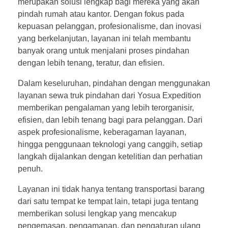
merupakan solusi lengkap bagi mereka yang akan
pindah rumah atau kantor. Dengan fokus pada
kepuasan pelanggan, profesionalisme, dan inovasi
yang berkelanjutan, layanan ini telah membantu
banyak orang untuk menjalani proses pindahan
dengan lebih tenang, teratur, dan efisien.
Dalam keseluruhan, pindahan dengan menggunakan
layanan sewa truk pindahan dari Yosua Expedition
memberikan pengalaman yang lebih terorganisir,
efisien, dan lebih tenang bagi para pelanggan. Dari
aspek profesionalisme, keberagaman layanan,
hingga penggunaan teknologi yang canggih, setiap
langkah dijalankan dengan ketelitian dan perhatian
penuh.
Layanan ini tidak hanya tentang transportasi barang
dari satu tempat ke tempat lain, tetapi juga tentang
memberikan solusi lengkap yang mencakup
pengemasan, pengamanan, dan pengaturan ulang