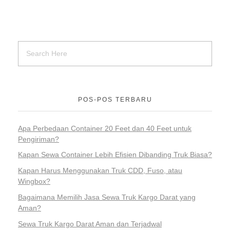
POS-POS TERBARU
Apa Perbedaan Container 20 Feet dan 40 Feet untuk
Pengiriman?
Kapan Sewa Container Lebih Efisien Dibanding Truk Biasa?
Kapan Harus Menggunakan Truk CDD, Fuso, atau
Wingbox?
Bagaimana Memilih Jasa Sewa Truk Kargo Darat yang
Aman?
Sewa Truk Kargo Darat Aman dan Terjadwal