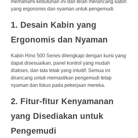
memahami kebutuhan ini dan telah merancang kabin
yang ergonomis dan nyaman untuk pengemudi.
1. Desain Kabin yang
Ergonomis dan Nyaman
Kabin Hino 500 Series dilengkapi dengan kursi yang
dapat disesuaikan, panel kontrol yang mudah
diakses, dan tata letak yang intuitif. Semua ini
dirancang untuk memastikan pengemudi tetap
nyaman dan fokus pada pekerjaan mereka.
2. Fitur-fitur Kenyamanan
yang Disediakan untuk
Pengemudi