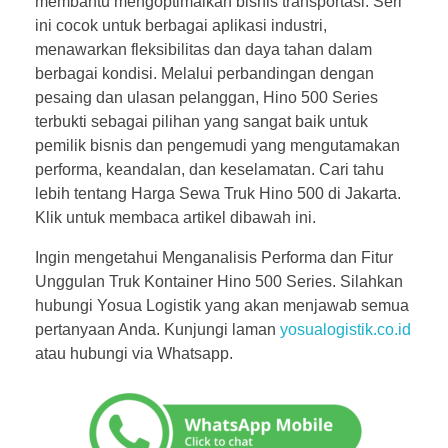
membantu mengoptimalkan bisnis transportasi. Seri
ini cocok untuk berbagai aplikasi industri,
menawarkan fleksibilitas dan daya tahan dalam
berbagai kondisi. Melalui perbandingan dengan
pesaing dan ulasan pelanggan, Hino 500 Series
terbukti sebagai pilihan yang sangat baik untuk
pemilik bisnis dan pengemudi yang mengutamakan
performa, keandalan, dan keselamatan. Cari tahu
lebih tentang Harga Sewa Truk Hino 500 di Jakarta.
Klik untuk membaca artikel dibawah ini.
Ingin mengetahui Menganalisis Performa dan Fitur
Unggulan Truk Kontainer Hino 500 Series. Silahkan
hubungi Yosua Logistik yang akan menjawab semua
pertanyaan Anda. Kunjungi laman
yosualogistik.co.id
atau hubungi via Whatsapp.