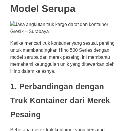
Model Serupa
Ketika mencari truk kontainer yang sesuai, penting
untuk membandingkan Hino 500 Series dengan
model serupa dari merek pesaing. Ini membantu
memahami keunggulan unik yang ditawarkan oleh
Hino dalam kelasnya.
1. Perbandingan dengan
Truk Kontainer dari Merek
Pesaing
Beberapa merek truk kontainer yang bersaing