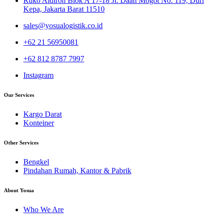
Ruko Aldiron Blok A 17-18 Jl. Daan Mogot No. 119, Duri
Kepa, Jakarta Barat 11510
sales@yosualogistik.co.id
+62 21 56950081
+62 812 8787 7997
Instagram
Our Services
Kargo Darat
Konteiner
Other Services
Bengkel
Pindahan Rumah, Kantor & Pabrik
About Yosua
Who We Are