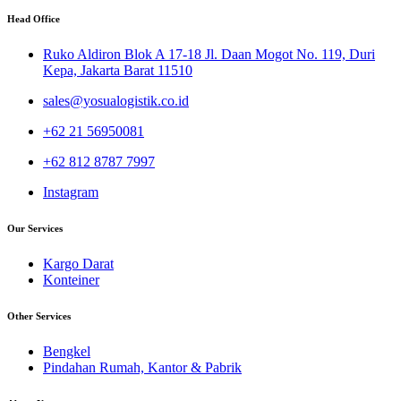
Head Office
Ruko Aldiron Blok A 17-18 Jl. Daan Mogot No. 119, Duri
Kepa, Jakarta Barat 11510
sales@yosualogistik.co.id
+62 21 56950081
+62 812 8787 7997
Instagram
Our Services
Kargo Darat
Konteiner
Other Services
Bengkel
Pindahan Rumah, Kantor & Pabrik