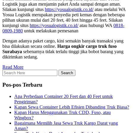
Logistik juga akan menjamin paket Anda sampai dengan aman.
Silakan kunjungi situs
https://yosualogistik.co.id/
atau melalui WA
Yosua Logistik merupakan penyedia peti kemas dengan beberapa
pilihan ukuran mulai dari 20 feet, 40 feet hingga 45 feet. Silakan
kunjungi situs
https://yosualogistik.co.id/
atau hubungi WA
0818-
0809-1980
untuk melakukan pemesanan
Dengan adanya paket cargo, kini semakin banyak transaksi yang
bisa dilakukan secara online.
Harga ongkir cargo truk fuso
Surabaya
sebenarnya tidak terlalu tinggi jika bobot barang yang
dikirimkan sedang.
Read More
Pos-pos Terbaru
Apa Perbedaan Container 20 Feet dan 40 Feet untuk
Pengiriman?
Kapan Sewa Container Lebih Efisien Dibanding Truk Biasa?
Kapan Harus Menggunakan Truk CDD, Fuso, atau
Wingbox?
Bagaimana Memilih Jasa Sewa Truk Kargo Darat yang
Aman?