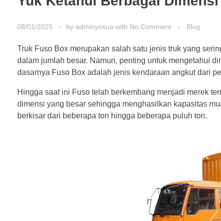
Yuk Ketahui Berbagai Dimensi
08/01/2025
by
adminyosua
with
No Comment
Blog
Truk Fuso Box merupakan salah satu jenis truk yang ser
dalam jumlah besar. Namun, penting untuk mengetahui d
dasarnya Fuso Box adalah jenis kendaraan angkut dari p
Hingga saat ini Fuso telah berkembang menjadi merek te
dimensi yang besar sehingga menghasilkan kapasitas muat
berkisar dari beberapa ton hingga beberapa puluh ton.