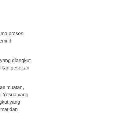
lama proses
emilih
 yang diangkut
alkan gesekan
tas muatan,
si Yosua yang
gkut yang
amat dan