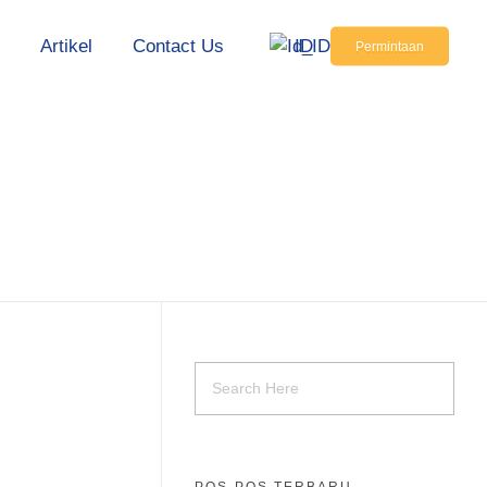
s
Artikel
Contact Us
ID
Permintaan
POS-POS TERBARU