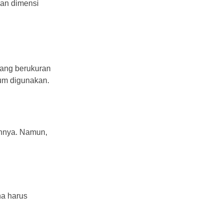
gan dimensi
yang berukuran
lum digunakan.
annya. Namun,
na harus