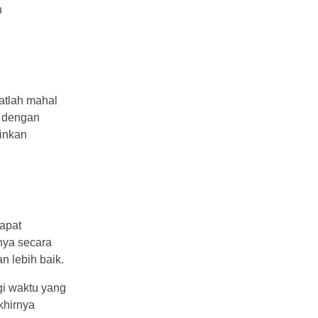
n
atlah mahal
u dengan
inkan
dapat
nya secara
 lebih baik.
i waktu yang
khirnya