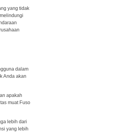
ang yang tidak
 melindungi
endaraan
erusahaan
ngguna dalam
uk Anda akan
kan apakah
itas muat Fuso
a lebih dari
nsi yang lebih