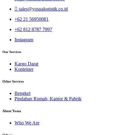
sales@yosualogistik.co.id
+62 21 56950081
+62 812 8787 7997
Instagram
Our Services
Kargo Darat
Konteiner
Other Services
Bengkel
Pindahan Rumah, Kantor & Pabrik
About Yosua
Who We Are
Others