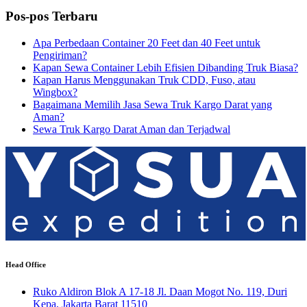
Pos-pos Terbaru
Apa Perbedaan Container 20 Feet dan 40 Feet untuk
Pengiriman?
Kapan Sewa Container Lebih Efisien Dibanding Truk Biasa?
Kapan Harus Menggunakan Truk CDD, Fuso, atau
Wingbox?
Bagaimana Memilih Jasa Sewa Truk Kargo Darat yang
Aman?
Sewa Truk Kargo Darat Aman dan Terjadwal
Head Office
Ruko Aldiron Blok A 17-18 Jl. Daan Mogot No. 119, Duri
Kepa, Jakarta Barat 11510