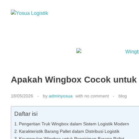
Yosua Logistik
Jasa Layanan Logistik Kontainer & Kargo Terbaik di Indonesia
Apakah Wingbox Cocok untuk 
18/05/2026
by
adminyosua
with
no comment
blog
Daftar isi
Pengertian Truk Wingbox dalam Sistem Logistik Modern
Karakteristik Barang Pallet dalam Distribusi Logistik
Keunggulan Wingbox untuk Pengiriman Barang Pallet