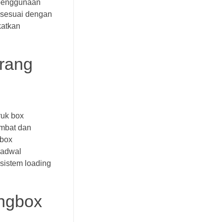
i penggunaan
p sesuai dengan
katkan
rang
ruk box
ambat dan
gbox
jadwal
 sistem loading
ingbox