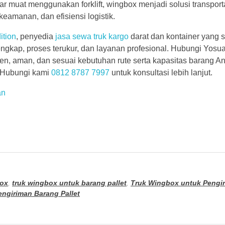
 muat menggunakan forklift, wingbox menjadi solusi transport
eamanan, dan efisiensi logistik.
ition
, penyedia
jasa sewa truk kargo
darat dan kontainer yang
gkap, proses terukur, dan layanan profesional. Hubungi Yosua
en, aman, dan sesuai kebutuhan rute serta kapasitas barang A
. Hubungi kami
0812 8787 7997
untuk konsultasi lebih lanjut.
an
ox
,
truk wingbox untuk barang pallet
,
Truk Wingbox untuk Pengi
ngiriman Barang Pallet