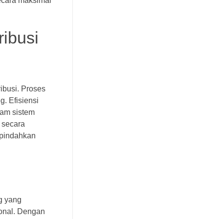
ecara maksimal
ibusi
ibusi. Proses
. Efisiensi
lam sistem
 secara
ipindahkan
g yang
ional. Dengan