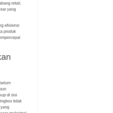
bang retail,
esar yang
g efisiensi
ta produk
mempercepat
kan
ebelum
upun
up di sisi
ingbox tidak
t yang