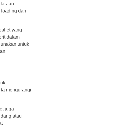
daraan.
 loading dan
pallet yang
orit dalam
igunakan untuk
an.
tuk
erta mengurangi
et juga
udang atau
at