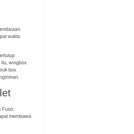
kendaraan.
epat waktu
ertutup
itu, wingbox
truk box
ngiriman.
let
x Fuso.
dapat membawa