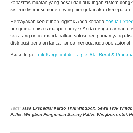
kapasitas muatan yang besar dan dukungan sistem bongkar
sistem distribusi modern yang mengutamakan kecepatan, k
Percayakan kebutuhan logistik Anda kepada
Yosua Exped
pengiriman bisnis maupun proyek Anda dengan armada len
sekarang untuk mendapatkan solusi pengiriman yang efisi
distribusi berjalan lancar tanpa mengganggu operasional
Baca Juga:
Truk Kargo untuk Fragile, Alat Berat & Pindah
Tags:
Jasa Ekspedisi Kargo Truk wingbox
,
Sewa Truk Wingb
Pallet
,
Wingbox Pengiriman Barang Pallet
,
Wingbox untuk Pe