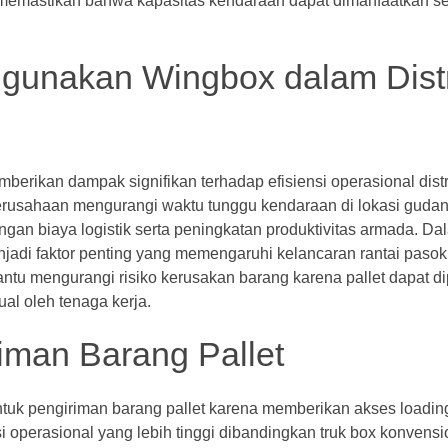
 memastikan bahwa kapasitas kendaraan dapat dimanfaatkan s
ggunakan Wingbox dalam Distr
rikan dampak signifikan terhadap efisiensi operasional distr
rusahaan mengurangi waktu tunggu kendaraan di lokasi gudang
ngan biaya logistik serta peningkatan produktivitas armada. Da
njadi faktor penting yang memengaruhi kelancaran rantai pasok
ntu mengurangi risiko kerusakan barang karena pallet dapat d
al oleh tenaga kerja.
iman Barang Pallet
tuk pengiriman barang pallet karena memberikan akses loadin
nsi operasional yang lebih tinggi dibandingkan truk box konvens