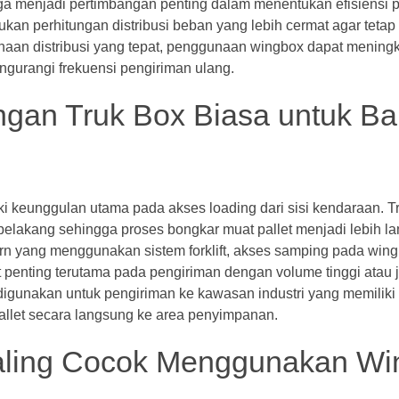
n juga menjadi pertimbangan penting dalam menentukan efisiens
kan perhitungan distribusi beban yang lebih cermat agar teta
aan distribusi yang tepat, penggunaan wingbox dapat mening
ngurangi frekuensi pengiriman ulang.
gan Truk Box Biasa untuk Ba
ki keunggulan utama pada akses loading dari sisi kendaraan. T
belakang sehingga proses bongkar muat pallet menjadi lebih l
rn yang menggunakan sistem forklift, akses samping pada win
at penting terutama pada pengiriman dengan volume tinggi atau 
ok digunakan untuk pengiriman ke kawasan industri yang memiliki
let secara langsung ke area penyimpanan.
Paling Cocok Menggunakan W