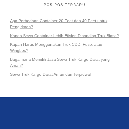
POS-POS TERBARU
Apa Perbedaan Container 20 Feet dan 40 Feet untuk
Pengiriman?
Kapan Sewa Container Lebih Efisien Dibanding Truk Biasa?
Kapan Harus Menggunakan Truk CDD, Fuso, atau
Wingbox?
Bagaimana Memilih Jasa Sewa Truk Kargo Darat yang
Aman?
Sewa Truk Kargo Darat Aman dan Terjadwal