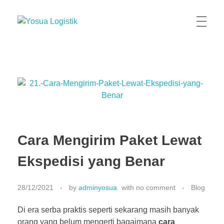
Yosua Logistik
Jasa Layanan Logistik Kontainer & Kargo Terbaik di Indonesia
Cara Mengirim Paket Lewat
Ekspedisi yang Benar
28/12/2021
by
adminyosua
with
no comment
Blog
Di era serba praktis seperti sekarang masih banyak
orang yang belum mengerti bagaimana
cara