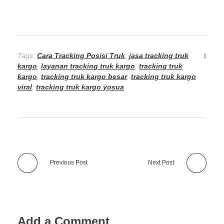
Tags:
Cara Tracking Posisi Truk
,
jasa tracking truk
kargo
,
layanan tracking truk kargo
,
tracking truk
kargo
,
tracking truk kargo besar
,
tracking truk kargo
viral
,
tracking truk kargo yosua
Previous Post
Next Post
Add a Comment