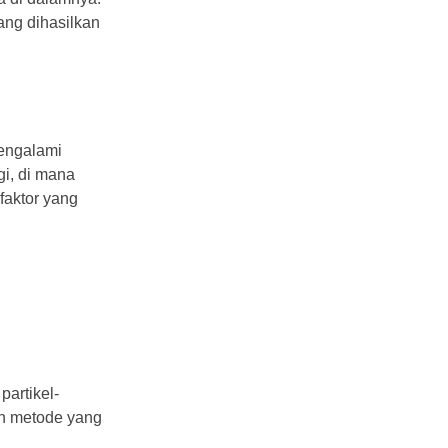
ang dihasilkan
mengalami
gi, di mana
faktor yang
partikel-
an metode yang