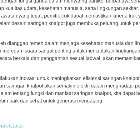
 dengan fungsi ganda dalam menyaring partikel berbahaya se
ap kualitas udara, kesehatan manusia, serta lingkungan sekitar
watan yang tepat, pemilik truk dapat memastikan kinerja truk 
si dalam desain saringan knalpot juga membuka peluang untuk 
boleh dianggap remeh dalam menjaga kesehatan manusia dan li
n meredam suara sangat penting untuk menciptakan lingkungan
ecara berkala dan penggantian sesuai jadwal, akan memastikan
lakukan inovasi untuk meningkatkan efisiensi saringan knalpo
an saringan knalpot akan semakin efektif dalam menghadapi po
m tentang fungsi dan manfaat saringan knalpot, kita dapat be
ebih baik dan sehat untuk generasi mendatang.
Truk Canter