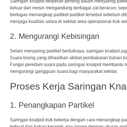
Saringan knalpot berperan penting dalam menyaring partik
keluar dari mesin mengandung berbagai zat beracun, seper
bertugas menangkap partikel-partikel tersebut sebelum di
menjaga kualitas udara di sekitar area operasional truk 
2. Mengurangi Kebisingan
Selain menyaring partikel berbahaya, saringan knalpot ju
Suara bising yang dihasilkan akibat pembakaran bahan 
Fungsi peredam suara pada saringan knalpot membantu m
mengurangi gangguan suara bagi masyarakat sekitar.
Proses Kerja Saringan Kna
1. Penangkapan Partikel
Saringan knalpot truk bekerja dengan cara menangkap par
terbuat dari bahan keramik atau logam dengan ukuran por