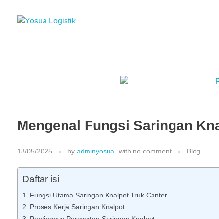
Yosua Logistik
Jasa Layanan Logistik Kontainer & Kargo Terbaik di Indonesia
Mengenal Fungsi Saringan Kna
18/05/2025
by
adminyosua
with
no comment
Blog
Daftar isi
Fungsi Utama Saringan Knalpot Truk Canter
Proses Kerja Saringan Knalpot
Pentingnya Perawatan Saringan Knalpot