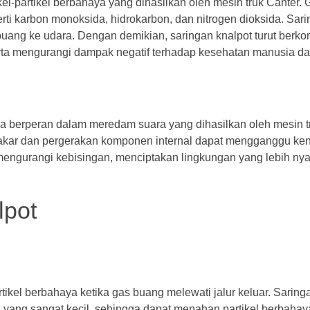
el-partikel berbahaya yang dihasilkan oleh mesin truk Canter.
ti karbon monoksida, hidrokarbon, dan nitrogen dioksida. Sari
buang ke udara. Dengan demikian, saringan knalpot turut berko
serta mengurangi dampak negatif terhadap kesehatan manusia d
ga berperan dalam meredam suara yang dihasilkan oleh mesin t
bakar dan pergerakan komponen internal dapat mengganggu k
engurangi kebisingan, menciptakan lingkungan yang lebih ny
lpot
tikel berbahaya ketika gas buang melewati jalur keluar. Sarin
i yang sangat kecil, sehingga dapat menahan partikel berbahay