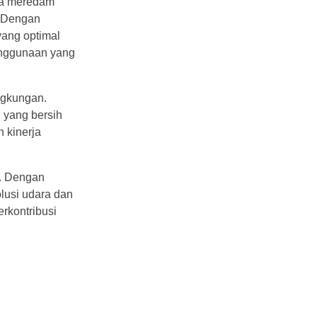
rta meredam
. Dengan
yang optimal
penggunaan yang
ngkungan.
 yang bersih
 kinerja
t. Dengan
lusi udara dan
rkontribusi