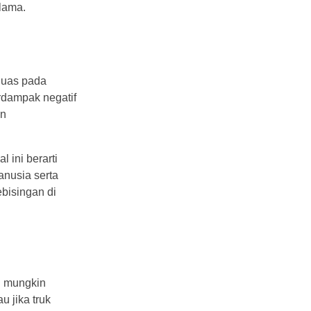
 lama.
 luas pada
rdampak negatif
an
 ini berarti
anusia serta
ebisingan di
g mungkin
u jika truk