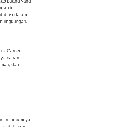
 Gas buang yang
ngan ini
ntribusi dalam
an lingkungan.
ruk Canter.
enyamanan.
aman, dan
gan ini umumnya
a di dalamnya.