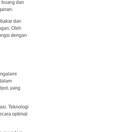
s buang dan
ganan.
mbakar dan
ngan. Oleh
fungsi dengan
engalami
 dalam
lpot, yang
asi. Teknologi
ecara optimal