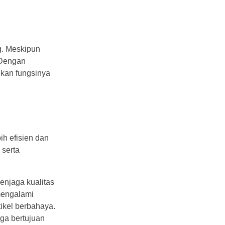
g. Meskipun
 Dengan
nkan fungsinya
ih efisien dan
 serta
enjaga kualitas
mengalami
tikel berbahaya.
uga bertujuan