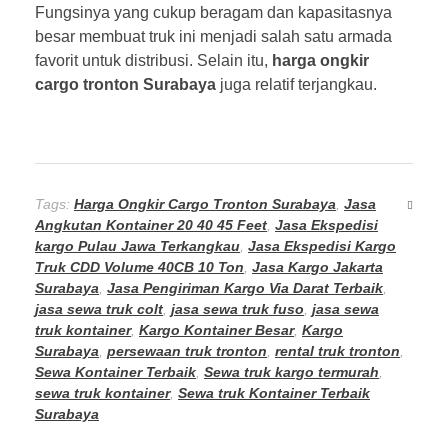
Fungsinya yang cukup beragam dan kapasitasnya
besar membuat truk ini menjadi salah satu armada
favorit untuk distribusi. Selain itu,
harga ongkir
cargo tronton Surabaya
juga relatif terjangkau.
Tags:
Harga Ongkir Cargo Tronton Surabaya
,
Jasa
Angkutan Kontainer 20 40 45 Feet
,
Jasa Ekspedisi
kargo Pulau Jawa Terkangkau
,
Jasa Ekspedisi Kargo
Truk CDD Volume 40CB 10 Ton
,
Jasa Kargo Jakarta
Surabaya
,
Jasa Pengiriman Kargo Via Darat Terbaik
,
jasa sewa truk colt
,
jasa sewa truk fuso
,
jasa sewa
truk kontainer
,
Kargo Kontainer Besar
,
Kargo
Surabaya
,
persewaan truk tronton
,
rental truk tronton
,
Sewa Kontainer Terbaik
,
Sewa truk kargo termurah
,
sewa truk kontainer
,
Sewa truk Kontainer Terbaik
Surabaya