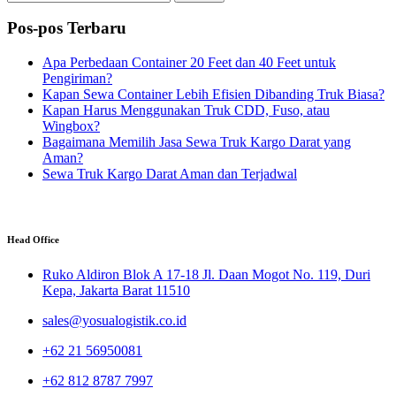
Pos-pos Terbaru
Apa Perbedaan Container 20 Feet dan 40 Feet untuk
Pengiriman?
Kapan Sewa Container Lebih Efisien Dibanding Truk Biasa?
Kapan Harus Menggunakan Truk CDD, Fuso, atau
Wingbox?
Bagaimana Memilih Jasa Sewa Truk Kargo Darat yang
Aman?
Sewa Truk Kargo Darat Aman dan Terjadwal
Head Office
Ruko Aldiron Blok A 17-18 Jl. Daan Mogot No. 119, Duri
Kepa, Jakarta Barat 11510
sales@yosualogistik.co.id
+62 21 56950081
+62 812 8787 7997