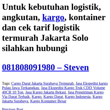
Untuk kebutuhan logistik,
angkutan,
kargo
, kontainer
dan cek tarif logistik
termurah Jakarta Solo
silahkan hubungi
081808091980
– Steven
Tags:
Cargo Darat Jakarta Surabaya Termurah
,
Jasa Ekspedisi kargo
Pulau Jawa Terkangkau
,
Jasa Ekspedisi Kargo Truk CDD Volume
40CB 10 Ton
,
Jasa Kargo Jakarta Bekasi
,
Jasa Pengiriman Kargo
Via Darat Terbaik
,
Kargo
,
Kargo Darat
,
Kargo Indonesia
,
Kargo
Jakarta Surabaya
,
Kargo Kontainer Besar
Previous Post