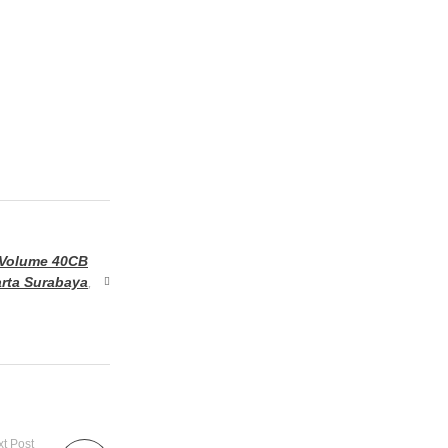
 Volume 40CB
rta Surabaya
,
t Post