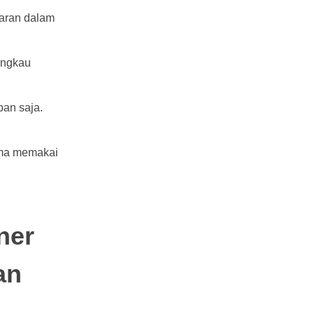
caran dalam
angkau
pan saja.
ama memakai
ner
an