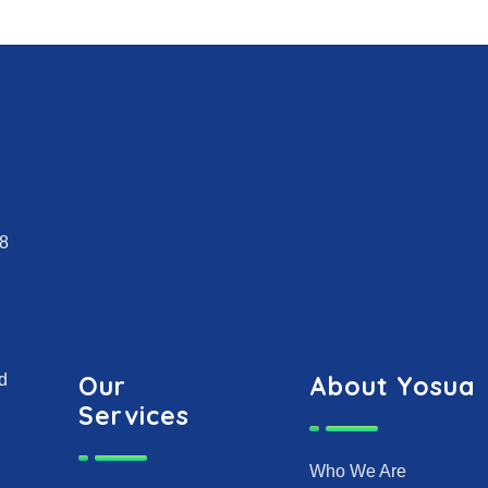
18
d
Our
About Yosua
Services
Who We Are