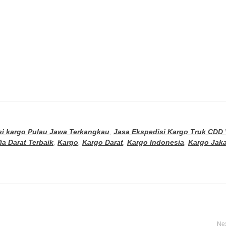
si kargo Pulau Jawa Terkangkau
,
Jasa Ekspedisi Kargo Truk CDD
a Darat Terbaik
,
Kargo
,
Kargo Darat
,
Kargo Indonesia
,
Kargo Jaka
Nex