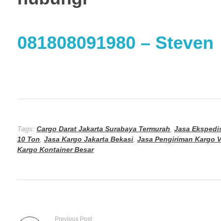
081808091980
– Steven
Tags:
Cargo Darat Jakarta Surabaya Termurah
,
Jasa Ekspedi
10 Ton
,
Jasa Kargo Jakarta Bekasi
,
Jasa Pengiriman Kargo Vi
Kargo Kontainer Besar
Previous Post