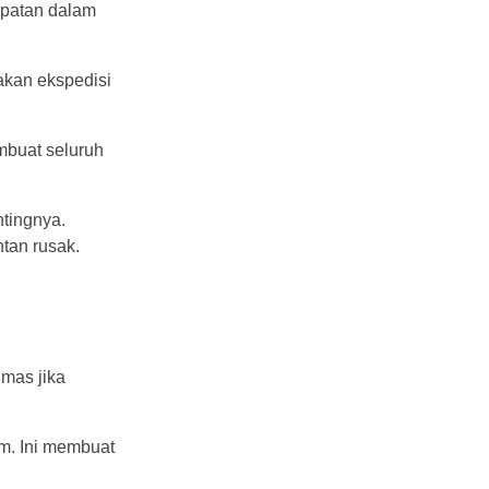
epatan dalam
akan ekspedisi
mbuat seluruh
ntingnya.
ntan rusak.
emas jika
im. Ini membuat