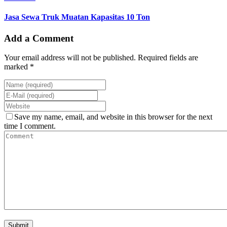
Jasa Sewa Truk Muatan Kapasitas 10 Ton
Add a Comment
Your email address will not be published. Required fields are
marked *
Save my name, email, and website in this browser for the next
time I comment.