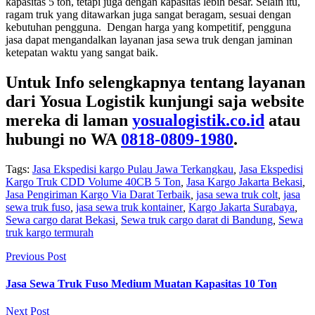
kapasitas 5 ton, tetapi juga dengan kapasitas lebih besar. Selain itu,
ragam truk yang ditawarkan juga sangat beragam, sesuai dengan
kebutuhan pengguna. Dengan harga yang kompetitif, pengguna
jasa dapat mengandalkan layanan jasa sewa truk dengan jaminan
ketepatan waktu yang sangat baik.
Untuk Info selengkapnya tentang layanan
dari Yosua Logistik kunjungi saja website
mereka di laman
yosualogistik.co.id
atau
hubungi no WA
0818-0809-1980
.
Tags:
Jasa Ekspedisi kargo Pulau Jawa Terkangkau
,
Jasa Ekspedisi
Kargo Truk CDD Volume 40CB 5 Ton
,
Jasa Kargo Jakarta Bekasi
,
Jasa Pengiriman Kargo Via Darat Terbaik
,
jasa sewa truk colt
,
jasa
sewa truk fuso
,
jasa sewa truk kontainer
,
Kargo Jakarta Surabaya
,
Sewa cargo darat Bekasi
,
Sewa truk cargo darat di Bandung
,
Sewa
truk kargo termurah
Previous Post
Jasa Sewa Truk Fuso Medium Muatan Kapasitas 10 Ton
Next Post