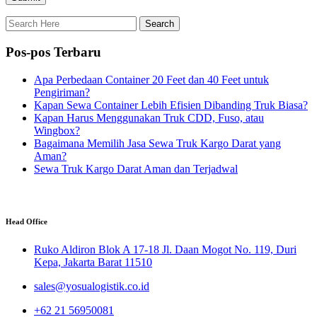
Pos-pos Terbaru
Apa Perbedaan Container 20 Feet dan 40 Feet untuk
Pengiriman?
Kapan Sewa Container Lebih Efisien Dibanding Truk Biasa?
Kapan Harus Menggunakan Truk CDD, Fuso, atau
Wingbox?
Bagaimana Memilih Jasa Sewa Truk Kargo Darat yang
Aman?
Sewa Truk Kargo Darat Aman dan Terjadwal
Head Office
Ruko Aldiron Blok A 17-18 Jl. Daan Mogot No. 119, Duri
Kepa, Jakarta Barat 11510
sales@yosualogistik.co.id
+62 21 56950081