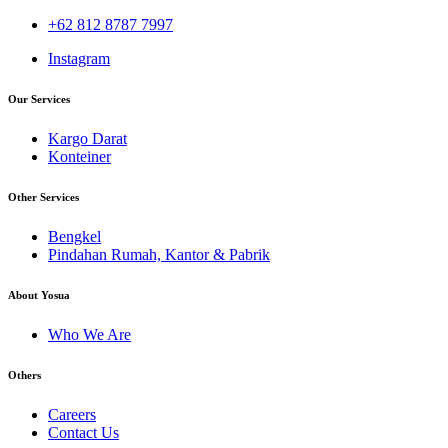
+62 812 8787 7997
Instagram
Our Services
Kargo Darat
Konteiner
Other Services
Bengkel
Pindahan Rumah, Kantor & Pabrik
About Yosua
Who We Are
Others
Careers
Contact Us