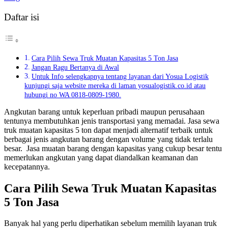
Daftar isi
Cara Pilih Sewa Truk Muatan Kapasitas 5 Ton Jasa
Jangan Ragu Bertanya di Awal
Untuk Info selengkapnya tentang layanan dari Yosua Logistik
kunjungi saja website mereka di laman yosualogistik.co.id atau
hubungi no WA 0818-0809-1980.
Angkutan barang untuk keperluan pribadi maupun perusahaan
tentunya membutuhkan jenis transportasi yang memadai. Jasa sewa
truk muatan kapasitas 5 ton dapat menjadi alternatif terbaik untuk
berbagai jenis angkutan barang dengan volume yang tidak terlalu
besar. Jasa muatan barang dengan kapasitas yang cukup besar tentu
memerlukan angkutan yang dapat diandalkan keamanan dan
kecepatannya.
Cara Pilih Sewa Truk Muatan Kapasitas
5 Ton Jasa
Banyak hal yang perlu diperhatikan sebelum memilih layanan truk