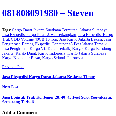
081808091980
– Steven
Tags:
Cargo Darat Jakarta Surabaya Termurah
,
Jakarta Surabaya
,
Jasa Ekspedisi kargo Pulau Jawa Terkangkau
,
Jasa Ekspedisi Kargo
Truk CDD Volume 40CB 10 Ton
,
Jasa Kargo Jakarta Bekasi
,
Jasa
Pengiriman Barang Ekspedisi Container 45 Feet Jakarta Terbaik
,
Jasa Pengiriman Kargo Via Darat Terbaik
,
Kargo
,
Kargo Bandung
Jakarta
,
Kargo Darat
,
Kargo Indonesia
,
Kargo Jakarta Surabaya
,
Kargo Kontainer Besar
,
Kargo Seluruh Indonesia
Previous Post
Jasa Ekspedisi Kargo Darat Jakarta Ke Jawa Timur
Next Post
Jasa Logistik Truk Konteiner 20, 40, 45 Feet Solo, Yogyakarta,
Semarang Terbaik
Add a Comment