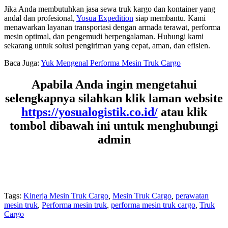
Jika Anda membutuhkan jasa sewa truk kargo dan kontainer yang
andal dan profesional,
Yosua Expedition
siap membantu. Kami
menawarkan layanan transportasi dengan armada terawat, performa
mesin optimal, dan pengemudi berpengalaman. Hubungi kami
sekarang untuk solusi pengiriman yang cepat, aman, dan efisien.
Baca Juga:
Yuk Mengenal Performa Mesin Truk Cargo
Apabila Anda ingin mengetahui
selengkapnya silahkan klik laman website
https://yosualogistik.co.id/
atau klik
tombol dibawah ini untuk menghubungi
admin
Tags:
Kinerja Mesin Truk Cargo
,
Mesin Truk Cargo
,
perawatan
mesin truk
,
Performa mesin truk
,
performa mesin truk cargo
,
Truk
Cargo