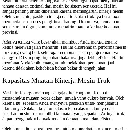
Selain itu, diameter koplingnya besar sehingga dapat menyalurkan
tenaga dengan optimal dari mesin ke sistem penggerak. Hal ini
sangat penting untuk diketahui karena memengaruhi kinerja mesin.
Oleh karena itu, pastikan tenaga dan torsi dari truknya besar agar
memperlancar proses pengiriman barang. Umumnya, kendaraan
semacam itu digunakan untuk mengirim barang ke luar kota atau
provinsi.
Adanya tenaga yang besar akan membuat Anda merasa tenang
ketika melewati jalan menurun. Hal ini dikarenakan
performa mesin
truk cargo
yang baik sehingga membuat sistem pengeremannya
canggih. Di samping itu, bahan bakarnya juga lebih efisien. Hal ini
membuat Anda lebih tenang untuk melakukan perjalanan jauh
karena tidak akan kehabisan bahan bakar di tengah jalan.
Kapasitas Muatan Kinerja Mesin Truk
Mesin truk kargo memang sengaja dirancang untuk dapat
mengangkut muatan besar dalam jumlah yang cukup banyak. Oleh
karena itu, sebelum Anda menyewa pastikan untuk mengetahui
ukurannya. Silakan ketahui batasan kapasitas muatannya dan
pastikan mesin truk memiliki kekuatan yang sepadan. Artinya, truk
dapat mengangkut banyak muatan dengan aman dan efisien.
Oleh karena itu, sangat penting untuk memperhatikan kinerja mesin.