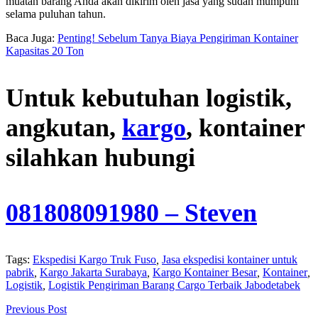
muatan barang Anda akan dikirim oleh jasa yang sudah mumpuni
selama puluhan tahun.
Baca Juga:
Penting! Sebelum Tanya Biaya Pengiriman Kontainer
Kapasitas 20 Ton
Untuk kebutuhan logistik,
angkutan,
kargo
, kontainer
silahkan hubungi
081808091980
– Steven
Tags:
Ekspedisi Kargo Truk Fuso
,
Jasa ekspedisi kontainer untuk
pabrik
,
Kargo Jakarta Surabaya
,
Kargo Kontainer Besar
,
Kontainer
,
Logistik
,
Logistik Pengiriman Barang Cargo Terbaik Jabodetabek
Previous Post