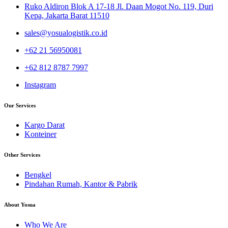
Ruko Aldiron Blok A 17-18 Jl. Daan Mogot No. 119, Duri
Kepa, Jakarta Barat 11510
sales@yosualogistik.co.id
+62 21 56950081
+62 812 8787 7997
Instagram
Our Services
Kargo Darat
Konteiner
Other Services
Bengkel
Pindahan Rumah, Kantor & Pabrik
About Yosua
Who We Are