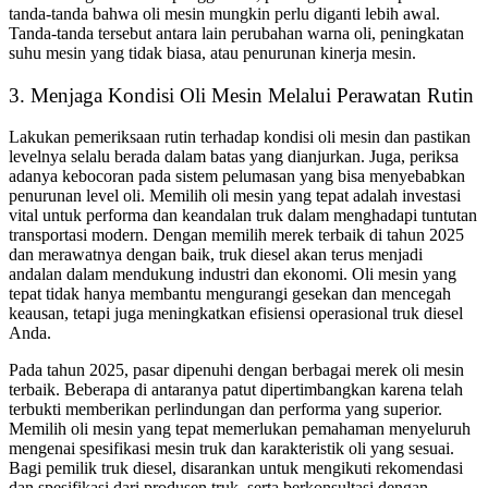
tanda-tanda bahwa oli mesin mungkin perlu diganti lebih awal.
Tanda-tanda tersebut antara lain perubahan warna oli, peningkatan
suhu mesin yang tidak biasa, atau penurunan kinerja mesin.
3. Menjaga Kondisi Oli Mesin Melalui Perawatan Rutin
Lakukan pemeriksaan rutin terhadap kondisi oli mesin dan pastikan
levelnya selalu berada dalam batas yang dianjurkan. Juga, periksa
adanya kebocoran pada sistem pelumasan yang bisa menyebabkan
penurunan level oli. Memilih oli mesin yang tepat adalah investasi
vital untuk performa dan keandalan truk dalam menghadapi tuntutan
transportasi modern. Dengan memilih merek terbaik di tahun 2025
dan merawatnya dengan baik, truk diesel akan terus menjadi
andalan dalam mendukung industri dan ekonomi. Oli mesin yang
tepat tidak hanya membantu mengurangi gesekan dan mencegah
keausan, tetapi juga meningkatkan efisiensi operasional truk diesel
Anda.
Pada tahun 2025, pasar dipenuhi dengan berbagai merek oli mesin
terbaik. Beberapa di antaranya patut dipertimbangkan karena telah
terbukti memberikan perlindungan dan performa yang superior.
Memilih oli mesin yang tepat memerlukan pemahaman menyeluruh
mengenai spesifikasi mesin truk dan karakteristik oli yang sesuai.
Bagi pemilik truk diesel, disarankan untuk mengikuti rekomendasi
dan spesifikasi dari produsen truk, serta berkonsultasi dengan