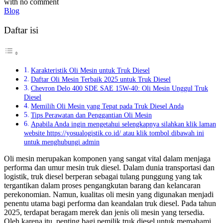
with
no comment
Blog
Daftar isi
Karakteristik Oli Mesin untuk Truk Diesel
Daftar Oli Mesin Terbaik 2025 untuk Truk Diesel
Chevron Delo 400 SDE SAE 15W-40: Oli Mesin Unggul Truk
Diesel
Memilih Oli Mesin yang Tepat pada Truk Diesel Anda
Tips Perawatan dan Penggantian Oli Mesin
Apabila Anda ingin mengetahui selengkapnya silahkan klik laman
website https://yosualogistik.co.id/ atau klik tombol dibawah ini
untuk menghubungi admin
Oli mesin merupakan komponen yang sangat vital dalam menjaga
performa dan umur mesin truk diesel. Dalam dunia transportasi dan
logistik, truk diesel berperan sebagai tulang punggung yang tak
tergantikan dalam proses pengangkutan barang dan kelancaran
perekonomian. Namun, kualitas oli mesin yang digunakan menjadi
penentu utama bagi performa dan keandalan truk diesel. Pada tahun
2025, terdapat beragam merek dan jenis oli mesin yang tersedia.
Oleh karena itu, penting bagi pemilik truk diesel untuk memahami