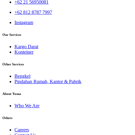
+62 21 56950081
+62 812 8787 7997
Instagram
Our Services
Kargo Darat
Konteiner
Other Services
Bengkel
Pindahan Rumah, Kantor & Pabrik
About Yosua
Who We Are
Others
Careers