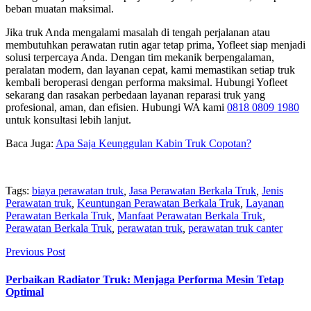
beban muatan maksimal.
Jika truk Anda mengalami masalah di tengah perjalanan atau
membutuhkan perawatan rutin agar tetap prima, Yofleet siap menjadi
solusi terpercaya Anda. Dengan tim mekanik berpengalaman,
peralatan modern, dan layanan cepat, kami memastikan setiap truk
kembali beroperasi dengan performa maksimal. Hubungi Yofleet
sekarang dan rasakan perbedaan layanan reparasi truk yang
profesional, aman, dan efisien. Hubungi WA kami
0818 0809 1980
untuk konsultasi lebih lanjut.
Baca Juga:
Apa Saja Keunggulan Kabin Truk Copotan?
Tags:
biaya perawatan truk
,
Jasa Perawatan Berkala Truk
,
Jenis
Perawatan truk
,
Keuntungan Perawatan Berkala Truk
,
Layanan
Perawatan Berkala Truk
,
Manfaat Perawatan Berkala Truk
,
Perawatan Berkala Truk
,
perawatan truk
,
perawatan truk canter
Previous Post
Perbaikan Radiator Truk: Menjaga Performa Mesin Tetap
Optimal