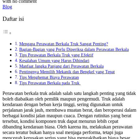
with
no comment
Blog
Daftar isi
Mengapa Perawatan Berkala Truk Sangat Penting?
Bagian-Bagian yang Perlu Diperiksa dalam Perawatan Berkala
Tips Perawatan Berkala Truk yang Efektif
Kesalahan Umum yang Harus Dihindari
Manfaat Jangka Panjang dari Perawatan Berkala
Pentingnya Memilih Mekanik dan Bengkel yang Tepat
Tips Menghemat Biaya Perawatan
Tips Perawatan Berkala pada Truk
Perawatan berkala truk adalah salah satu langkah penting yang tidak
boleh diabaikan oleh pemilik maupun pengemudi. Truk adalah
kendaraan dengan beban kerja tinggi, sering digunakan untuk
perjalanan jarak jauh, membawa muatan berat, dan beroperasi dalam
berbagai kondisi jalan maupun cuaca. Dengan rutinitas yang berat
tersebut, kondisi komponen truk dapat menurun lebih cepat
dibanding kendaraan biasa. Oleh karena itu, melakukan perawatan
secara teratur bukan hanya soal menjaga performa, tetapi juga
mencegah kerusakan serius yang bisa mengakibatkan biaya besar.