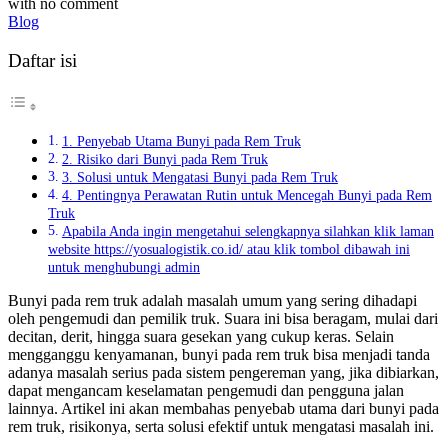
with
no comment
Blog
Daftar isi
1. Penyebab Utama Bunyi pada Rem Truk
2. Risiko dari Bunyi pada Rem Truk
3. Solusi untuk Mengatasi Bunyi pada Rem Truk
4. Pentingnya Perawatan Rutin untuk Mencegah Bunyi pada Rem
Truk
Apabila Anda ingin mengetahui selengkapnya silahkan klik laman
website https://yosualogistik.co.id/ atau klik tombol dibawah ini
untuk menghubungi admin
Bunyi pada rem truk adalah masalah umum yang sering dihadapi
oleh pengemudi dan pemilik truk. Suara ini bisa beragam, mulai dari
decitan, derit, hingga suara gesekan yang cukup keras. Selain
mengganggu kenyamanan, bunyi pada rem truk bisa menjadi tanda
adanya masalah serius pada sistem pengereman yang, jika dibiarkan,
dapat mengancam keselamatan pengemudi dan pengguna jalan
lainnya. Artikel ini akan membahas penyebab utama dari bunyi pada
rem truk, risikonya, serta solusi efektif untuk mengatasi masalah ini.