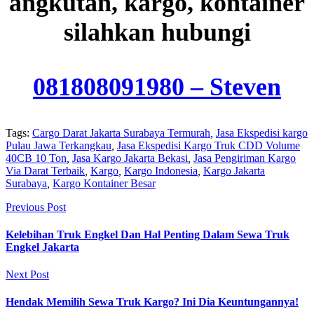
angkutan, kargo, kontainer
silahkan hubungi
081808091980
– Steven
Tags:
Cargo Darat Jakarta Surabaya Termurah
,
Jasa Ekspedisi kargo
Pulau Jawa Terkangkau
,
Jasa Ekspedisi Kargo Truk CDD Volume
40CB 10 Ton
,
Jasa Kargo Jakarta Bekasi
,
Jasa Pengiriman Kargo
Via Darat Terbaik
,
Kargo
,
Kargo Indonesia
,
Kargo Jakarta
Surabaya
,
Kargo Kontainer Besar
Previous Post
Kelebihan Truk Engkel Dan Hal Penting Dalam Sewa Truk
Engkel Jakarta
Next Post
Hendak Memilih Sewa Truk Kargo? Ini Dia Keuntungannya!