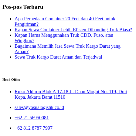
Pos-pos Terbaru
Apa Perbedaan Container 20 Feet dan 40 Feet untuk
Pengiriman?
Kapan Sewa Container Lebih Efisien Dibanding Truk Biasa?
Kapan Harus Menggunakan Truk CDD, Fuso, atau
Wingbox?
Bagaimana Memilih Jasa Sewa Truk Kargo Darat yang
Aman?
Sewa Truk Kargo Darat Aman dan Terjadwal
Head Office
Ruko Aldiron Blok A 17-18 Jl. Daan Mogot No. 119, Duri
Kepa, Jakarta Barat 11510
sales@yosualogistik.co.id
+62 21 56950081
+62 812 8787 7997