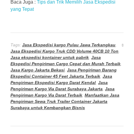
Baca Juga :
Tips dan Trik Memilih Jasa Ekspedisi
yang Tepat
Tags:
Jasa Ekspedisi kargo Pulau Jawa Terkangkau
,
Jasa Ekspedisi Kargo Truk CDD Volume 40CB 10 Ton
,
Jasa ekspedisi kontainer untuk pabrik
,
Jasa
Ekspedisi Pengiriman Cargo Cepat dan Murah Terbaik
,
Jasa Kargo Jakarta Bekasi
,
Jasa Pengiriman Barang
Ekspedisi Container 45 Feet Jakarta Terbaik
,
Jasa
Pengiriman Ekspedisi Kargo Darat Kendal
,
Jasa
Pengiriman Kargo Via Darat Surabaya Jakarta
,
Jasa
Pengiriman Kargo Via Darat Terbaik
,
Manfaatkan Jasa
Pengiriman Sewa Truk Trailer Container Jakarta
Surabaya untuk Kembangkan Bisnis