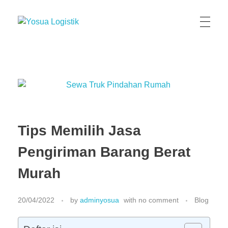
Yosua Logistik
Jasa Layanan Logistik Kontainer & Kargo Terbaik di Indonesia
Tips Memilih Jasa
Pengiriman Barang Berat
Murah
20/04/2022
by
adminyosua
with
no comment
Blog