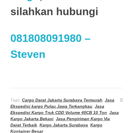
silahkan hubungi
081808091980
–
Steven
Tags:
Cargo Darat Jakarta Surabaya Termurah
,
Jasa
Ekspedisi kargo Pulau Jawa Terkangkau
,
Jasa
Ekspedisi Kargo Truk CDD Volume 40CB 10 Ton
,
Jasa
Kargo Jakarta Bekasi
,
Jasa Pengiriman Kargo Via
Darat Terbaik
,
Kargo Jakarta Surabaya
,
Kargo
Kontainer Besar