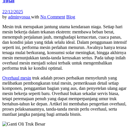
Total
22/12/2025
by
adminyosua
with
No Comment
Blog
Mesin truk merupakan jantung utama kendaraan niaga. Setiap hari
mesin bekerja dalam tekanan ekstrem: membawa beban berat,
menempuh perjalanan jauh, menghadapi kemacetan, cuaca panas,
dan kondisi jalan yang tidak selalu ideal. Dalam penggunaan intensif
seperti ini, performa mesin perlahan menurun. Awalnya hanya terasa
tenaga mulai berkurang, konsumsi solar meningkat, hingga akhirnya
mesin menunjukkan tanda-tanda kerusakan serius. Pada tahap inilah
overhaul mesin menjadi solusi terbaik untuk mengembalikan
performa truk ke kondisi optimal.
Overhaul mesin
truk
adalah proses perbaikan menyeluruh yang
melibatkan pembongkaran total mesin, pemeriksaan detail setiap
komponen, penggantian bagian yang aus, dan penyetelan ulang agar
mesin bekerja seperti baru. Overhaul bukan sekadar servis biasa,
tetapi peremajaan penuh yang dapat memperpanjang umur truk
bertahun-tahun ke depan. Artikel ini membahas pengertian overhaul,
proses pelaksanaannya, tanda-tanda mesin perlu overhaul, serta
manfaat jangka panjang bagi armada bisnis.