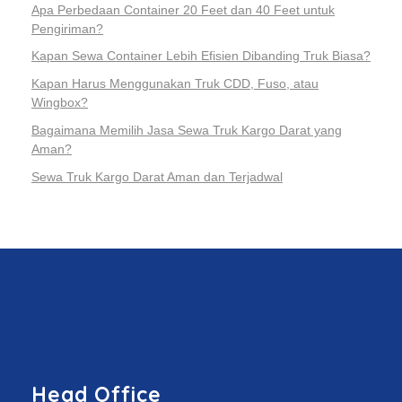
Apa Perbedaan Container 20 Feet dan 40 Feet untuk
Pengiriman?
Kapan Sewa Container Lebih Efisien Dibanding Truk Biasa?
Kapan Harus Menggunakan Truk CDD, Fuso, atau
Wingbox?
Bagaimana Memilih Jasa Sewa Truk Kargo Darat yang
Aman?
Sewa Truk Kargo Darat Aman dan Terjadwal
Head Office