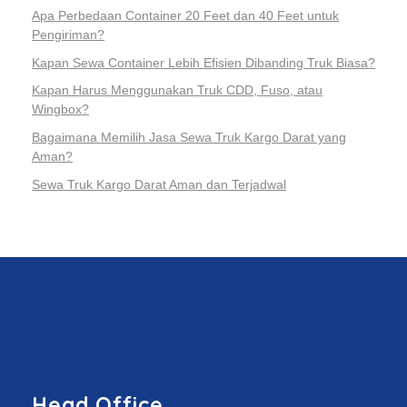
Apa Perbedaan Container 20 Feet dan 40 Feet untuk
Pengiriman?
Kapan Sewa Container Lebih Efisien Dibanding Truk Biasa?
Kapan Harus Menggunakan Truk CDD, Fuso, atau
Wingbox?
Bagaimana Memilih Jasa Sewa Truk Kargo Darat yang
Aman?
Sewa Truk Kargo Darat Aman dan Terjadwal
Head Office